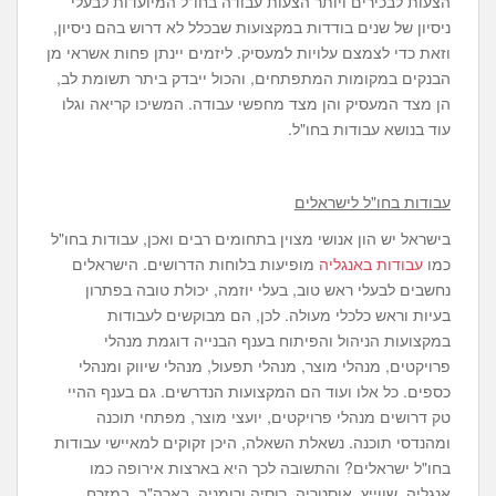
הצעות לבכירים ויותר הצעות עבודה בחו"ל המיועדות לבעלי
ניסיון של שנים בודדות במקצועות שבכלל לא דרוש בהם ניסיון,
וזאת כדי לצמצם עלויות למעסיק. ליזמים יינתן פחות אשראי מן
הבנקים במקומות המתפתחים, והכול ייבדק ביתר תשומת לב,
הן מצד המעסיק והן מצד מחפשי עבודה. המשיכו קריאה וגלו
עוד בנושא עבודות בחו"ל.
עבודות בחו"ל לישראלים
בישראל יש הון אנושי מצוין בתחומים רבים ואכן, עבודות בחו"ל
כמו
עבודות באנגליה
מופיעות בלוחות הדרושים. הישראלים
נחשבים לבעלי ראש טוב, בעלי יוזמה, יכולת טובה בפתרון
בעיות וראש כלכלי מעולה. לכן, הם מבוקשים לעבודות
במקצועות הניהול והפיתוח בענף הבנייה דוגמת מנהלי
פרויקטים, מנהלי מוצר, מנהלי תפעול, מנהלי שיווק ומנהלי
כספים. כל אלו ועוד הם המקצועות הנדרשים. גם בענף ההיי
טק דרושים מנהלי פרויקטים, יועצי מוצר, מפתחי תוכנה
ומהנדסי תוכנה. נשאלת השאלה, היכן זקוקים למאיישי עבודות
בחו"ל ישראלים? והתשובה לכך היא בארצות אירופה כמו
אנגליה, שווייץ, אוסטריה, רוסיה ורומניה, בארה"ב, במזרח