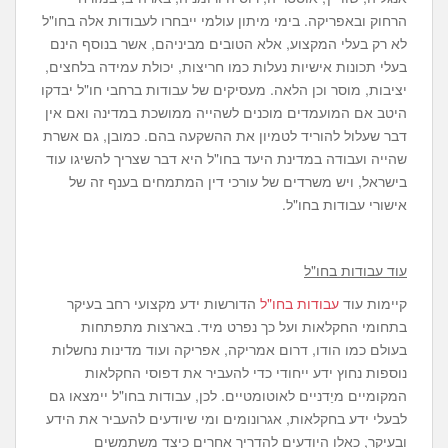
הרחוק ובאפריקה. בימי מיתון עולמי ייבחרו לעבודות אלה בחו"ל
לא רק בעלי המקצוע, אלא הטובים מביניהם, אשר בנוסף הינם
בעלי תכונות אישיות נעלות כמו חריצות, יכולת עמידה בלחצים,
יציבות, מוסר וכן הלאה. מעסיקים של עבודות ברחבי חו"ל יבדקו
היטב אם המועמדים מוכנים לשהייה ממושכת במדינה ואם אין
דבר שעלול להוריד לטמיון את ההשקעה בהם. כמובן, גם אשרת
שהייה ועבודה במדינת היעד בחו"ל היא דבר שצריך להשיגו עוד
בישראל, ויש משרדים של עורכי דין המתמחים בענף זה של
אישורי עבודות בחו"ל.
עוד עבודות בחו"ל
קיימות עוד
עבודות בחו"ל
הדורשות ידע מקצועי רחב בעיקר
בתחומי החקלאות ועל כך נפרט מיד. בארצות מתפתחות
בעולם כמו הודו, דרום אמריקה, אפריקה ועוד מדינות נחשלות
נוספות נחוץ ידע ייחודי כדי להעביר את דפוסי החקלאות
המקומיים מיַדניים לאוטומטיים. לכן, עבודות בחו"ל יימצאו גם
לבעלי ידע בחקלאות, אגרונומים ומי שיודעים להעביר את הידע
ובעיקר, כאלו היודעים להדריך אחרים כיצד משתמשים