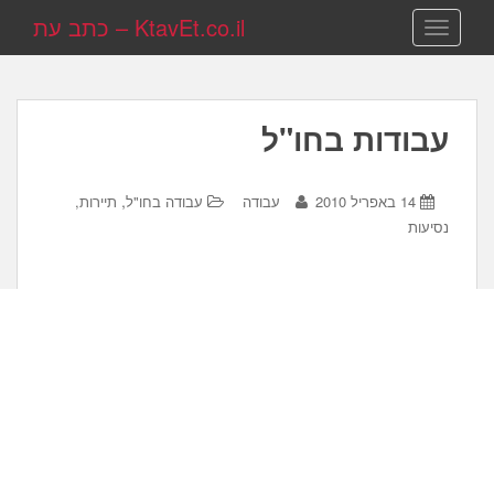
KtavEt.co.il – כתב עת
TOGGLE NAVIGATION
עבודות בחו"ל
,
14 באפריל 2010
עבודה
עבודה בחו"ל
תיירות,
נסיעות