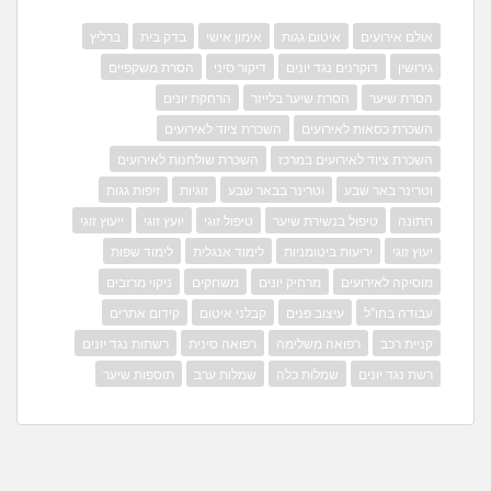
אולם אירועים
איטום גגות
אימון אישי
בדק בית
ברליץ
גירושין
דוקרנים נגד יונים
דיקור סיני
הסרת משקפיים
הסרת שיער
הסרת שיער בלייזר
הרחקת יונים
השכרת כסאות לאירועים
השכרת ציוד לאירועים
השכרת ציוד לאירועים במרכז
השכרת שולחנות לאירועים
וטרינר באר שבע
וטרינר בבאר שבע
זוגיות
זיפות גגות
חתונה
טיפול בנשירת שיער
טיפול זוגי
יועץ זוגי
ייעוץ זוגי
יעוץ זוגי
יריעות ביטומניות
לימוד אנגלית
לימוד שפות
מוסיקה לאירועים
מרחיק יונים
משחקים
ניקוי מרזבים
עבודה בחו"ל
עיצוב פנים
קבלני איטום
קידום אתרים
קניית רכב
רפואה משלימה
רפואה סינית
רשתות נגד יונים
רשת נגד יונים
שמלות כלה
שמלות ערב
תוספות שיער