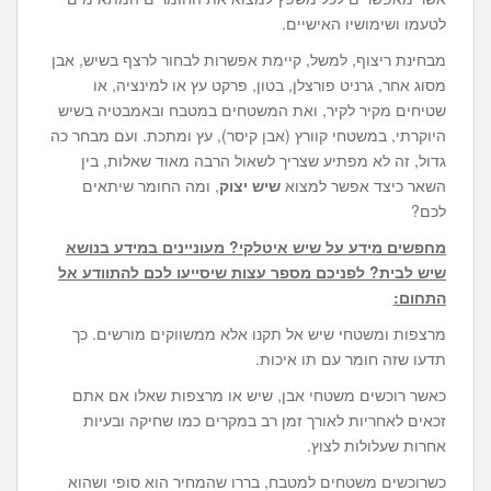
לטעמו ושימושיו האישיים.
מבחינת ריצוף, למשל, קיימת אפשרות לבחור לרצף בשיש, אבן
מסוג אחר, גרניט פורצלן, בטון, פרקט עץ או למינציה, או
שטיחים מקיר לקיר, ואת המשטחים במטבח ובאמבטיה בשיש
היוקרתי, במשטחי קוורץ (אבן קיסר), עץ ומתכת. ועם מבחר כה
גדול, זה לא מפתיע שצריך לשאול הרבה מאוד שאלות, בין
השאר כיצד אפשר למצוא
שיש יצוק
, ומה החומר שיתאים
לכם?
מחפשים מידע על
שיש איטלקי
? מעוניינים במידע בנושא
שיש לבית
? לפניכם מספר עצות שיסייעו לכם להתוודע אל
התחום:
מרצפות ומשטחי שיש אל תקנו אלא ממשווקים מורשים. כך
תדעו שזה חומר עם תו איכות.
כאשר רוכשים משטחי אבן, שיש או מרצפות שאלו אם אתם
זכאים לאחריות לאורך זמן רב במקרים כמו שחיקה ובעיות
אחרות שעלולות לצוץ.
כשרוכשים משטחים למטבח, בררו שהמחיר הוא סופי ושהוא