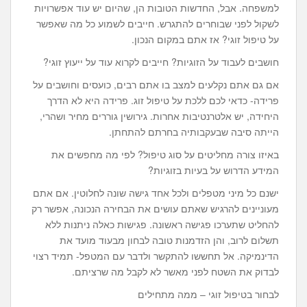
למשפחה. אבל, החדשות הטובות הן, שהיום יש עוד אפשרויות
לשקול לפני שבוחרים להתגרש. חייבים לשמוע כל מה שאפשר
על טיפול זוגי? אז אתם במקום הנכון.
חושבים לעבוד על הזוגיות? חייבים לקרוא עוד על ייעוץ זוגי?
אם גם אתם נקלעים למצב בו אתם רבים, כועסים וחושבים על
פרידה- כדאי לכם ללכת על טיפול זוג. פרידה היא לא הדרך
היחידה, יש אלטרנטיבות אחרות. גירושין גוררים מחיר ושהרי,
הייתה סיבה שבעקבותיה בחרתם להתחתן.
באיזו צורה מחליטים על סוג טיפול? לפי מה מחפשים את
המידע הדרוש על בעיות בזוגיות?
ישנם כל מיני מטפלים ולכל אחד גישה שונה לחלוטין. אם אתם
מעוניינים להרגיש שאתם עושים את הבחירה הנכונה, אפשר רק
להחליט שתערכו פגישה ראשונה. פגישות כאלה ניתנות ללא
תשלום לרוב, והן הזדמנות טובה לבחון מבעוד מועד את
הדינמיקה. אל תחששו להתקשר ולדבר עם המטפל- תמיד רצוי
לבדוק את השטח לפני מאשר לא לקבל מה שרציתם.
לבחור בטיפול זוגי – ממה מתחילים