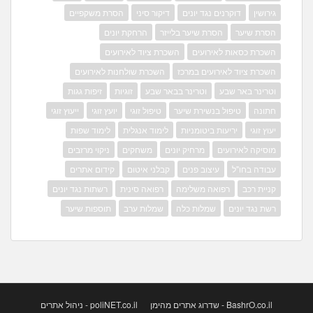
גירושין
דוקרנים נגד יונים
דיקור סיני
הסרת משקפיים
הסרת שיער
הסרת שיער בלייזר
הרחקת יונים
השכרת כסאות לאירועים
השכרת ציוד לאירועים
השכרת ציוד לאירועים במרכז
השכרת שולחנות לאירועים
וטרינר באר שבע
וטרינר בבאר שבע
זוגיות
זיפות גגות
חתונה
טיפול בנשירת שיער
טיפול זוגי
יועץ זוגי
ייעוץ זוגי
יעוץ זוגי
יריעות ביטומניות
לימוד אנגלית
לימוד שפות
מוסיקה לאירועים
מרחיק יונים
משחקים
ניקוי מרזבים
עבודה בחו"ל
עיצוב פנים
קבלני איטום
קידום אתרים
קניית רכב
רפואה משלימה
רפואה סינית
רשתות נגד יונים
רשת נגד יונים
שמלות כלה
שמלות ערב
תוספות שיער
BashrO.co.il - שדרוג אתרים מהימן
poliNET.co.il - ניהול אתרים