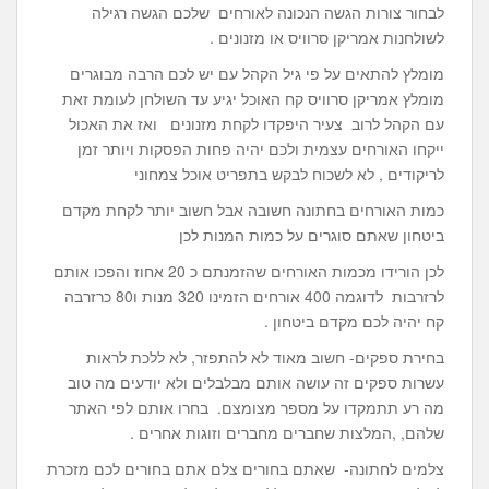
לבחור צורות הגשה הנכונה לאורחים שלכם הגשה רגילה
לשולחנות אמריקן סרוויס או מזנונים .
מומלץ להתאים על פי גיל הקהל עם יש לכם הרבה מבוגרים
מומלץ אמריקן סרוויס קח האוכל יגיע עד השולחן לעומת זאת
עם הקהל לרוב צעיר היפקדו לקחת מזנונים ואז את האכול
ייקחו האורחים עצמית ולכם יהיה פחות הפסקות ויותר זמן
לריקודים , לא לשכוח לבקש בתפריט אוכל צמחוני
כמות האורחים בחתונה חשובה אבל חשוב יותר לקחת מקדם
ביטחון שאתם סוגרים על כמות המנות לכן
לכן הורידו מכמות האורחים שהזמנתם כ 20 אחוז והפכו אותם
לרזרבות לדוגמה 400 אורחים הזמינו 320 מנות ו80 כרזרבה
קח יהיה לכם מקדם ביטחון .
בחירת ספקים- חשוב מאוד לא להתפזר, לא ללכת לראות
עשרות ספקים זה עושה אותם מבלבלים ולא יודעים מה טוב
מה רע תתמקדו על מספר מצומצם. בחרו אותם לפי האתר
שלהם, ,המלצות שחברים מחברים וזוגות אחרים .
צלמים לחתונה- שאתם בחורים צלם אתם בחורים לכם מזכרת