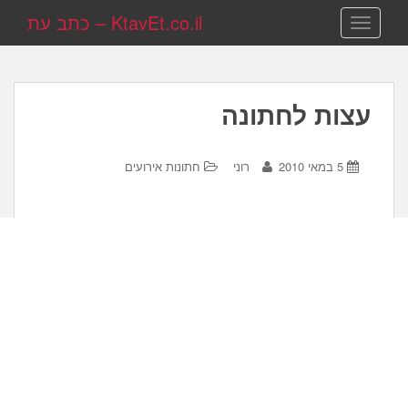
KtavEt.co.il – כתב עת
TOGGLE NAVIGATION
עצות לחתונה
5 במאי 2010
רוני
חתונות אירועים