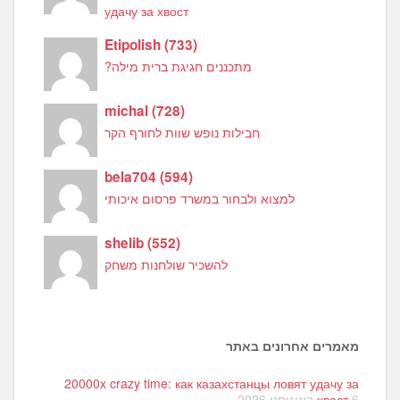
удачу за хвост
Etipolish
(
733
)
מתכננים חגיגת ברית מילה?
michal
(
728
)
חבילות נופש שוות לחורף הקר
bela704
(
594
)
למצוא ולבחור במשרד פרסום איכותי
shelib
(
552
)
להשכיר שולחנות משחק
מאמרים אחרונים באתר
20000x crazy time: как казахстанцы ловят удачу за
6 באוגוסט 2026
хвост