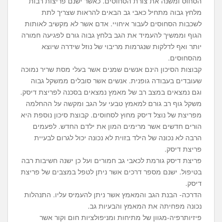
הסחוס ומשנה את צורת הסחוסים. כאשר ישנם פריצות רבות
מלחץ גבוה מתחיל כאבי גב הבאים להראות שצריך לתת
לשכבות הסחוסים לעבור איחויי. אדם אשר לא מקשיב לאותות
הגוף וממשיך להעמיד את הגב בלחץ גבוה גורם לפגיעה חמורה
יותר ואף לדלקות שנגרמות מריבוי של נוזל שידרה שיוצא
מהסחוסים.
קבוצות הסיכון הינם אנשים שמנים אשר בעלי מסת שריר נמוכה
שעובדים בעבודה גופנית. אנשים אשר סובלים ממשקל גבוה
וגם נמצאים במצב רב של מאמץ נמצאים בסכנה לפריצת דיסק.
משקל גוף רב גורם למאמץ טבעי על הגב ומקשה על ההחלמה
מפריצת של נוצל דיסק מחוץ לסחוסים. קבוצת סיכון נוספת היא
הורים חדשים אשר מרימים המון את ילדם החדש. לפעמים
הרבה לא נכונה של הילד בזוית לא נכונה יכול לגרום לבעיית
פריצת דיסק.
פריצת דיסק גורמת לכאבי גב חמורים ועל כן ישנה חשיבות רבה
בטיפול. ישנם מספר דרכים אשר ניתן לטפל במצבים של פריצת
דיסק.
הדרכה- הבנת הגב והמאמץ אשר ניתן להעמיס עליו. התנהלות
נכונה מפחיתה את המאמץ והבעיות גב.
פיזיותרפיה-מגוון של מתיחות ומניפולציות חום וקור אשר