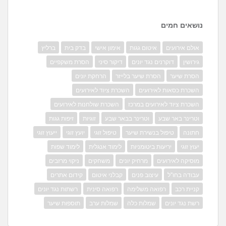
נושאים חמים
אולם אירועים
איטום גגות
אימון אישי
בדק בית
ברליץ
גירושין
דוקרנים נגד יונים
דיקור סיני
הסרת משקפיים
הסרת שיער
הסרת שיער בלייזר
הרחקת יונים
השכרת כסאות לאירועים
השכרת ציוד לאירועים
השכרת ציוד לאירועים במרכז
השכרת שולחנות לאירועים
וטרינר באר שבע
וטרינר בבאר שבע
זוגיות
זיפות גגות
חתונה
טיפול בנשירת שיער
טיפול זוגי
יועץ זוגי
ייעוץ זוגי
יעוץ זוגי
יריעות ביטומניות
לימוד אנגלית
לימוד שפות
מוסיקה לאירועים
מרחיק יונים
משחקים
ניקוי מרזבים
עבודה בחו"ל
עיצוב פנים
קבלני איטום
קידום אתרים
קניית רכב
רפואה משלימה
רפואה סינית
רשתות נגד יונים
רשת נגד יונים
שמלות כלה
שמלות ערב
תוספות שיער