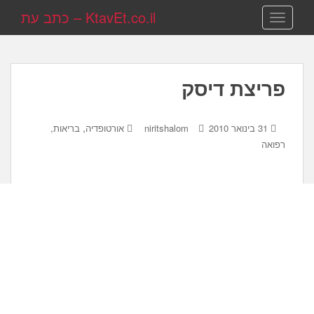
KtavEt.co.il – כתב עת
TOGGLE NAVIGATION
פריצת דיסק
,
31 בינואר 2010
niritshalom
אורטופדיה
בריאות,
רפואה