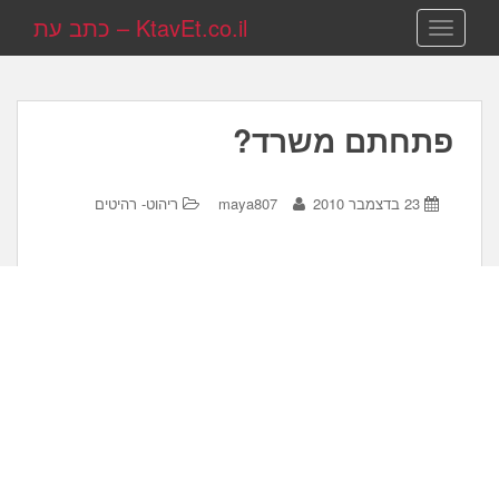
KtavEt.co.il – כתב עת
TOGGLE NAVIGATION
פתחתם משרד?
23 בדצמבר 2010
maya807
ריהוט- רהיטים