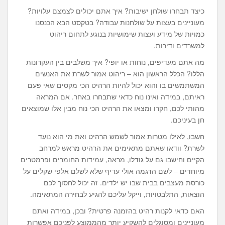
כיצד תבחרו שולחן ישיבות? איך אתם יכולים לצמצם עלויות?
מעוניינים בעצות על שולחנות עבודה? בטקסט הבא הכנסנו
כמויות של מידע ועצות שימושיות בנוגע לתחום ריהוט
למשרדים ודירות.
מה אתם מעדיפים, נוחות או יופי? איך משלבים בין העקרונות
הללו? הכלל הראשון הוא – ריהוט אמור לשרת את האנשים
המשתמשים בו והוא יכול להיות הרהיט הכי מקסים שאי פעם
ראיתם, במידה ואינו נוח כדאי שתבחרו באחר. אם המראה
מהותי לכם, חקרו ומצאו את הרהיט הכי נוח מבין אלו שמוצאים
חן בעיניכם.
חשבו, לאילו מטרות אמור לשמש הרהיט ואת מי הוא נועד
לשרת? וודאו שאתם מתאימים את הרהיט מראש למרחב
הקיים וחישבו גם על גודלו, מראה, עמידות החומרים ופרמטרים
מיוחדים – לשם הדגמה אולי עדיף שלא לשלם אלפי שקלים על
כורסת מעצבים בבית שבו יש ילדים. זה יכול לחסוך לכם
הוצאות, התלבטויות, וייקל עליכם להגיע לבחירה המתאימה.
האם כדאי לקנות רהיט בהזמנה פרטית? ובכן, במידה ואתם
מעוניינים ומסוגלים להשקיע יותר מהממוצע לפניכם אפשרות