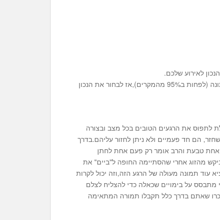
כון לאירוע שלכם.
זה לא קל לבחור צלם נכון,אבל בכל מקרה יהיה לכם צלם בחתונה (לפחות ב95% מהמקרים),אז לבחור את הנכון
ולת לתפוס את הרגעים הטובים בכל מצב ובצורה
שחזר, הם חד פעמיים ולא ניתן לחזור עליהם.בדרך
 אחת טבעת והרב אומר רק פעם אחת לחתן
יקש מהזוג אחרי שהסתיימה החופה ל"ביים" את
א עוד תמונה מעולה של הרגע הזה,וזה יכול לקרות
י מתבסס על בימויים שכאלה כדי להצליח לצלם
כרו שאתם בדרך כלל תקבלו תמורה המתאימה