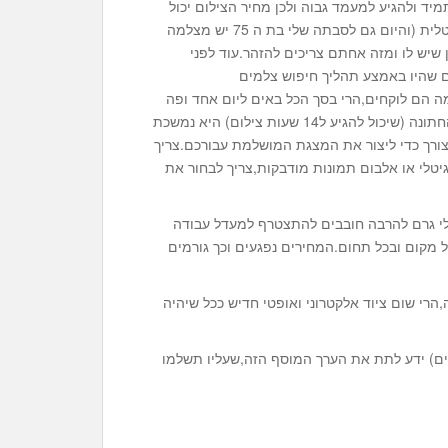
יד ולהגיע למעמד גבוה ולכן מחיר הצילום יכול
להיות גבוה בהתאם.בתחום שבו כל אחד שיש לו מצלמה דיגיטלית (והיום גם לסבתה שלי בת ה 75 יש מצלמה
ן שיש לו ומזה אחתם צריכים להזהר.עוד לפני
ם שהיו באמצע תהליך חיפוש צלמים
 הם לוקחים,הרי בסך הכל באים ליום אחד ופה
זה נגמר..",אז זהו שלא,עבודת צלם אירועים לא נגמרת ביום החתונה (שיכול להגיע ל14 שעות צילום) היא נמשכת
צורך כדי ליצור את המצגת המושלמת עבורכם.צריך
טלי או אלבום תמונות מודבקות,צריך לבחור את
יטלי גרם להרבה חובבים להתצטרף למעדל עבודה
ום ובכל תחום.המחירים נפגעים וכך גורמים
רי שום ציוד אלקטרוני ואופטי חדיש ככל שיהיה
עים) ידע לתת את הערך המוסף הזה,שעליו תשלמו