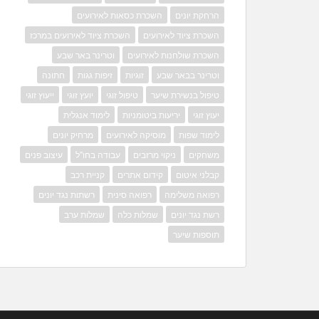
הרחקת יונים
השכרת כסאות לאירועים
השכרת ציוד לאירועים
השכרת ציוד לאירועים במרכז
השכרת שולחנות לאירועים
וטרינר באר שבע
וטרינר בבאר שבע
זוגיות
זיפות גגות
חתונה
טיפול בנשירת שיער
טיפול זוגי
יועץ זוגי
ייעוץ זוגי
יעוץ זוגי
יריעות ביטומניות
לימוד אנגלית
לימוד שפות
מוסיקה לאירועים
מרחיק יונים
משחקים
ניקוי מרזבים
עבודה בחו"ל
עיצוב פנים
קבלני איטום
קידום אתרים
קניית רכב
רפואה משלימה
רפואה סינית
רשתות נגד יונים
רשת נגד יונים
שמלות כלה
שמלות ערב
תוספות שיער