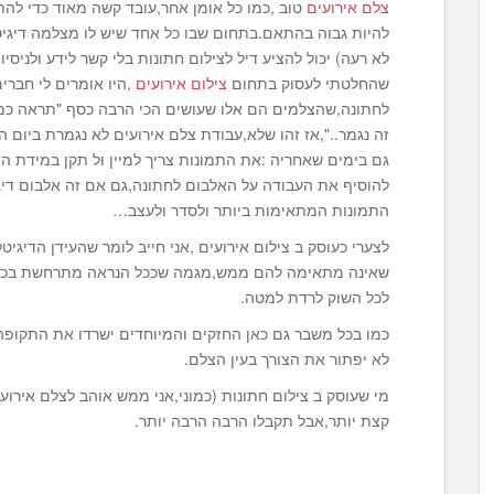
צלם אירועים
טוב ,כמו כל אומן אחר,עובד קשה מאוד כדי להתמ
לא רעה) יכול להציע דיל לצילום חתונות בלי קשר לידע ולניסיו
שהחלטתי לעסוק בתחום
צילום אירועים
,היו אומרים לי חברי
לחתונה,שהצלמים הם אלו שעושים הכי הרבה כסף "תראה כמה
גם בימים שאחריה :את התמונות צריך למיין ול תקן במידת ה
להוסיף את העבודה על האלבום לחתונה,גם אם זה אלבום דיגי
התמונות המתאימות ביותר ולסדר ולעצב…
לצערי כעוסק ב צילום אירועים ,אני חייב לומר שהעידן הדיג
שאינה מתאימה להם ממש,מגמה שככל הנראה מתרחשת בכל מק
לכל השוק לרדת למטה.
כמו בכל משבר גם כאן החזקים והמיוחדים ישרדו את התקופה,ה
לא יפתור את הצורך בעין הצלם.
מי שעוסק ב צילום חתונות (כמוני,אני ממש אוהב לצלם אירו
קצת יותר,אבל תקבלו הרבה הרבה יותר.