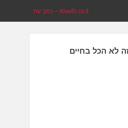
KtavEt.co.il – כתב עת
ה לא הכל בחיים