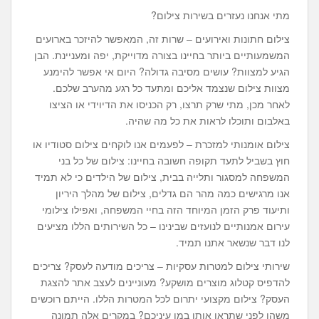
מתי אנחנו נעזרים בשירות צילום?
צילום חתונות ואירועים – שרות זה, המאפשר להיזכר בארועים
המשמעותיים ביותר בחיינו בצורה מדוייקת, יפה ומעניינת. הבן
הגיע למצוות? עושים מסיבה גדולה? היום אי אפשר להימנע
מצוות צילום שנצמד אליכם ומתעד כל רגע מהערב שלכם.
לאחר מכן, מתי שרק תרצו, רק הכניסו את הדיוידי או הציצו
באלבום ותוכלו לראות את כל מה שהיה.
צילום אומנותי למזכרת – לפעמים אנו לוקחים צילום סטודיו או
חוץ בשביל לתעד תקופה חשובה בחיינו: צילום של כל בני
המשפחה למסגור ותלייה בבית, צילום של הילדים כי לא תמיד
אנו מרגישים כמה מהר הם גדלים, צילום של מהלך היריון
ותיעוד פרק הזמן המיוחד הזה בחיי המשפחה, ואפילו צילומי
עירום אמנותיים לנועזים שבינינו – כל השירותים הללו מציעים
לנו דבר שנשאר אתנו תמיד.
שירותי צילום למטרות עסקיות – צריכים מודעה לעסק? צריכים
להדפיס קטלוג מוצרים מושקע? מעוניינים לעצב אתר להצגת
העסק? צילום מקצועי יתרום לכל המטרות הללו. הייתם רוכשים
משהו לפני שתראו אותו במו עיניכם? במקרים אלה תמונה