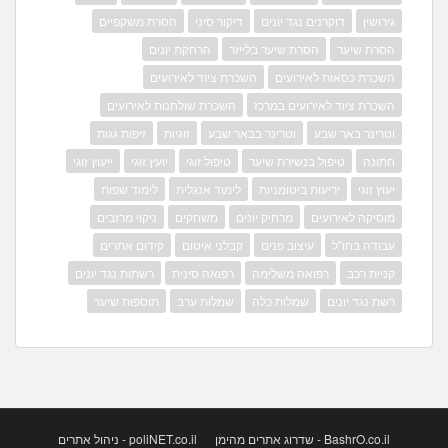
גירושין
דוקרנים נגד יונים
דיקור סיני
הסרת משקפיים
הסרת שיער
הסרת שיער בלייזר
הרחקת יונים
השכרת כסאות לאירועים
השכרת ציוד לאירועים
השכרת ציוד לאירועים במרכז
השכרת שולחנות לאירועים
וטרינר באר שבע
וטרינר בבאר שבע
זוגיות
זיפות גגות
חתונה
טיפול בנשירת שיער
טיפול זוגי
יועץ זוגי
ייעוץ זוגי
יעוץ זוגי
יריעות ביטומניות
לימוד אנגלית
לימוד שפות
מוסיקה לאירועים
מרחיק יונים
משחקים
ניקוי מרזבים
עבודה בחו"ל
עיצוב פנים
קבלני איטום
קידום אתרים
קניית רכב
רפואה משלימה
רפואה סינית
רשתות נגד יונים
רשת נגד יונים
שמלות כלה
שמלות ערב
תוספות שיער
BashrO.co.il - שדרוג אתרים מהימן
poliNET.co.il - ניהול אתרים