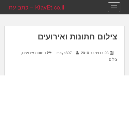
KtavEt.co.il – כתב עת
TOGGLE NAVIGATION
צילום חתונות ואירועים
,
23 בדצמבר 2010
maya807
חתונות אירועים
צילום