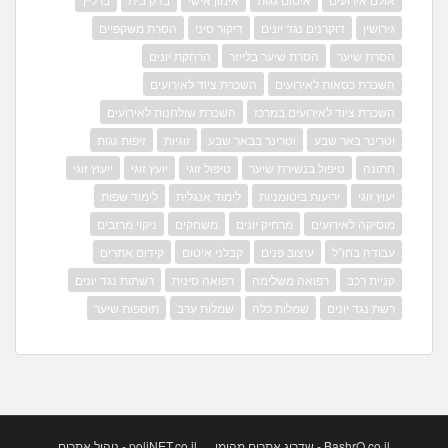
גירושין
דוקרנים נגד יונים
דיקור סיני
הסרת משקפיים
הסרת שיער
הסרת שיער בלייזר
הרחקת יונים
השכרת כסאות לאירועים
השכרת ציוד לאירועים
השכרת ציוד לאירועים במרכז
השכרת שולחנות לאירועים
וטרינר באר שבע
וטרינר בבאר שבע
זוגיות
זיפות גגות
חתונה
טיפול בנשירת שיער
טיפול זוגי
יועץ זוגי
ייעוץ זוגי
יעוץ זוגי
יריעות ביטומניות
לימוד אנגלית
לימוד שפות
מוסיקה לאירועים
מרחיק יונים
משחקים
ניקוי מרזבים
עבודה בחו"ל
עיצוב פנים
קבלני איטום
קידום אתרים
קניית רכב
רפואה משלימה
רפואה סינית
רשתות נגד יונים
רשת נגד יונים
שמלות כלה
שמלות ערב
תוספות שיער
BashrO.co.il - שדרוג אתרים מהימן
poliNET.co.il - ניהול אתרים