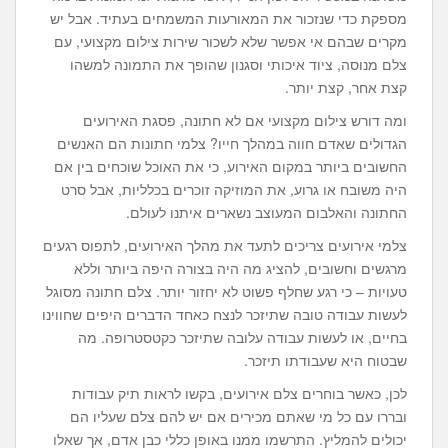
מספקת כדי שנזכור את המאורעות המשמחים בעתיד. אבל יש
מקרים שבהם אי אפשר שלא לשכור שירות צילום מקצועי, עם
צלם מנוסה, ציוד איכותי וסגנון שהופך את התמונה למשהו
קצת אחר, קצת יותר.
ומה דורש צילום מקצועי אם לא חתונה, פסגת האירועים
הגדולים שאדם חווה במהלך חייו? צלמי חתונות הם האנשים
החשובים ביותר במקום האירוע, כי את האוכל שוכחים בין אם
היה משובח או גרוע, את המוזיקה זוכרים בכלליות, אבל סרט
החתונה והאלבום המעוצב נשארים איתנו לעולם.
צלמי אירועים צריכים לתעד את מהלך האירועים, לתפוס רגעים
מרגשים וחשובים, להציג מה היה בצורה היפה ביותר וללא
טעויות – כי רגע שחלף פשוט לא יחזור יותר. צלם חתונה מסוגל
לעשות עבודה טובה שתיזכר לנצח כאחד הדברים היפים שחווינו
בחיים, או לעשות עבודה עלובה שתיזכר כקטסטרופה. מה
שבטוח היא שעבודתו תיזכר.
לכן, כאשר בוחרים צלם אירועים, בקשו לראות תיק עבודות
ובררו עם כל מי שאתם מכירים אם יש להם צלם שעליו הם
יכולים להמליץ. התרשמו ממנו באופן כללי כבן אדם, אך שאלו