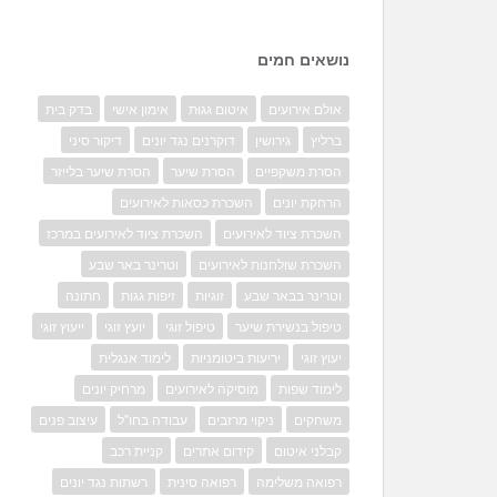
נושאים חמים
אולם אירועים
איטום גגות
אימון אישי
בדק בית
ברליץ
גירושין
דוקרנים נגד יונים
דיקור סיני
הסרת משקפיים
הסרת שיער
הסרת שיער בלייזר
הרחקת יונים
השכרת כסאות לאירועים
השכרת ציוד לאירועים
השכרת ציוד לאירועים במרכז
השכרת שולחנות לאירועים
וטרינר באר שבע
וטרינר בבאר שבע
זוגיות
זיפות גגות
חתונה
טיפול בנשירת שיער
טיפול זוגי
יועץ זוגי
ייעוץ זוגי
יעוץ זוגי
יריעות ביטומניות
לימוד אנגלית
לימוד שפות
מוסיקה לאירועים
מרחיק יונים
משחקים
ניקוי מרזבים
עבודה בחו"ל
עיצוב פנים
קבלני איטום
קידום אתרים
קניית רכב
רפואה משלימה
רפואה סינית
רשתות נגד יונים