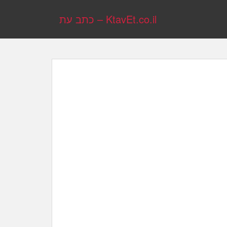
KtavEt.co.il – כתב עת