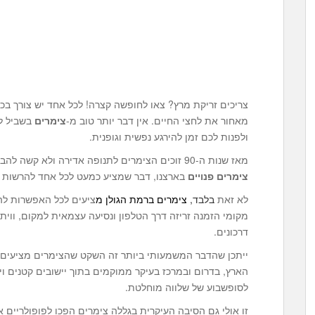
צריכים זריקת מרץ? צאו לחופשה קצרה! לכל אחד יש צורך ב
מאחור את לחצי החיים. אין דבר יותר טוב מ-
צימרים
בשביל ל
ולפנות לכם זמן להירגע נפשית וגופנית.
מאז שנות ה-90 זוכים הצימרים לתנופה אדירה ולא קשה להבין למה. הסיבה הראשונה היא זמינותם הגדולה של
צימרים פנויים
בארצנו, דבר שמציע כמעט לכל אחד להרשות לע
לא זאת
בלבד,
צימרים ברמת הגולן מ
ציעים לכל האפשרות לה
מקומי הזמנה זריזה דרך הטלפון ונסיעה עצמאית למקום, וויתו
דרכונים.
ייתכן שהדבר המשמעותי ביותר זה השקט שהצימרים מציעים. 
הארץ, בדרום ובמרכז בעיקר ממוקמים בתוך יישובים קטנים וי
לסופשבוע של שלווה מוחלטת.
זו אולי גם הסיבה העיקרית בגללה צימרים הפכו לפופולריים א