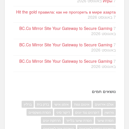
7 באוגוסט 2026
Игры
Hit the gold правила: как не прогореть в мире азарта
7 באוגוסט 2026
BC.Co Mirror Site Your Gateway to Secure Gaming
7
באוגוסט 2026
BC.Co Mirror Site Your Gateway to Secure Gaming
7
באוגוסט 2026
BC.Co Mirror Site Your Gateway to Secure Gaming
7
באוגוסט 2026
נושאים חמים
אולם אירועים
איטום גגות
אימון אישי
בדק בית
ברליץ
גירושין
דוקרנים נגד יונים
דיקור סיני
הסרת משקפיים
הסרת שיער
הסרת שיער בלייזר
הרחקת יונים
השכרת כסאות לאירועים
השכרת ציוד לאירועים