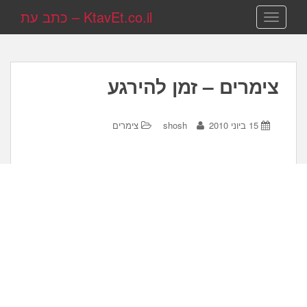
KtavEt.co.il – כתב עת
TOGGLE NAVIGATION
צימרים – זמן להירגע
15 ביוני 2010
shosh
צימרים