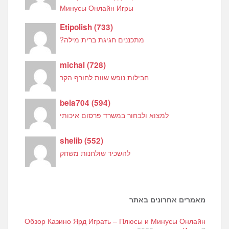
Минусы Онлайн Игры
Etipolish
(
733
)
מתכננים חגיגת ברית מילה?
michal
(
728
)
חבילות נופש שוות לחורף הקר
bela704
(
594
)
למצוא ולבחור במשרד פרסום איכותי
shelib
(
552
)
להשכיר שולחנות משחק
מאמרים אחרונים באתר
Обзор Казино Ярд Играть – Плюсы и Минусы Онлайн