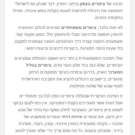
הרבה של
צימרים בצפון
ברחבי הארץ, דבר שנותן גם לישראלי
הממוצע את היכולת להרשות לעצמו בקלות נופש איכותי, אפילו
בתקופת החגים.
לא זאת בלבד,
צימרים משפחתיים
מציעים לכולם האופציה
להזמין חופשה מדהימה מבלי להתאמץ כלל. נופש מקומי קצר
משמעותו הזמנה קצרה דרך האינטרנט והגעה עצמאית למקום,
בלי שעות טיסה תמוהות, ביקורות דרכונים וביטוח רפואי.
אולי הסיבה המשמעותית ביותר היא השקט המוחלט שמציעים
הצימרים. שלא כמו בתי מלון הומי אדם,
צימרים בגליל
המערבי
הארץ, בדרום ובמרכז בעיקר ממוקמים הרחק
מהערים, ביישובים היכולים להציע את הסביבה האידאלית
לסוף שבוע של שלווה מוחלטת.
זו הסיבה העיקרית שבגללה צימרים הפכו לכל-כך פופולריים
אצל זוגות אשר מעוניינים בקצת רומנטיקה. אין כמו לקום בבוקר
לשמע ציוץ ציפורים, כשמבעד לחלון נשקף נוף נהדר של טבע
ירוק ורענן. אם אומרים
אירוח דרוזי
אומרים סופשבוע של
אהבה – בקתה מאובזרת במזרן איכותי, קמין, ג'קוזי, מערכת
בידור, מטבחון ובעצם, כל מה שזוג צריך כדי שלא יצטרך לעזוב