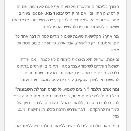
הצורך בלימודים והכשרה מקצועית אף פעם לא נגמר, אם זה
קורס שוק ההון ובין אם זה
קורס יבוא ויצוא
, אם אנו צעירים
אחרי שירות צבאי שמתחילים לתכנן קריירה מצליחה, או אם אנו
שואפים להשתפר ורוצים להעשיר את עולמנו.
מה אתך? הקלישאה טוענת שאנו לומדים לפחות דבר אחד כל
יום, ואמנם זו רק קלישאה, אבל אלה, כידוע לרוב מבוססת על
אמת.
ובאמת, ישראל היא מעצמת לימודים לא קטנה – אנו אזרחי
ישראל חותרים לשיפור עצמי במגוון תחומים: קורסים בתחומי
כלכלה, קורסים במחשבים, אמנויות, מדעים, שפות זרות
להעשרה או לצורך עסקים, לימודים לפסיכומטרי ועוד ועוד.
ומה אתם תלמדו?
רוצים לשמוע על
קורס הנהלת חשבונות
?
הכל פתוח! לפני פחות מדור, כדי ללמוד תחום מסוים היה צריך
להכנס לחברה טובה, ללמוד במהלך העבודה, לצבור נסיון ועל
סמך זה להתקדם – דבר שדרש הרבה סבלנות, נחישות ומעט
מזל.
בימינו אנו כולם יכולים להירשם ללימודים ולהתחיל ללמוד את