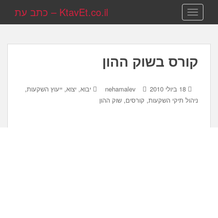
KtavEt.co.il – כתב עת
TOGGLE NAVIGATION
קורס בשוק ההון
,
,
18 ביולי 2010
nehamalev
יבוא, יצוא
ייעוץ השקעות
,
,
ניהול תיקי השקעות
קורסים
שוק ההון