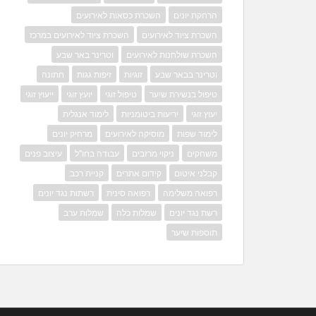
הרחקת יונים
השכרת כסאות לאירועים
השכרת ציוד לאירועים
השכרת ציוד לאירועים במרכז
השכרת שולחנות לאירועים
וטרינר באר שבע
וטרינר בבאר שבע
זוגיות
זיפות גגות
חתונה
טיפול בנשירת שיער
טיפול זוגי
יועץ זוגי
ייעוץ זוגי
יעוץ זוגי
יריעות ביטומניות
לימוד אנגלית
לימוד שפות
מוסיקה לאירועים
מרחיק יונים
משחקים
ניקוי מרזבים
עבודה בחו"ל
עיצוב פנים
קבלני איטום
קידום אתרים
קניית רכב
רפואה משלימה
רפואה סינית
רשתות נגד יונים
רשת נגד יונים
שמלות כלה
שמלות ערב
תוספות שיער