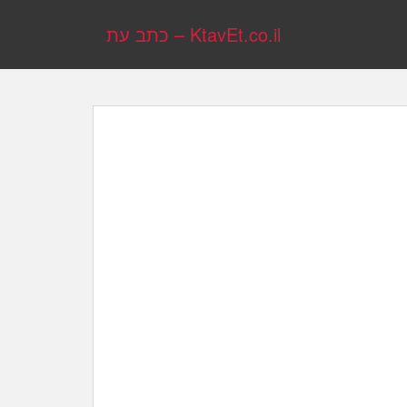
KtavEt.co.il – כתב עת