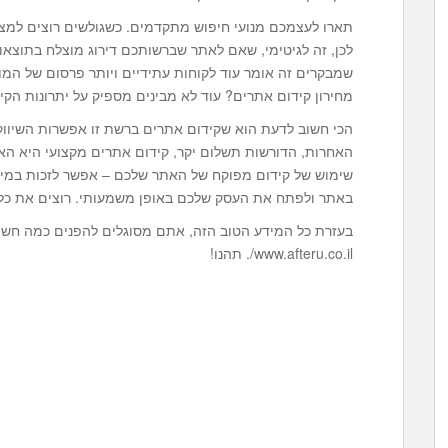
תארו לעצמכם מנועי חיפוש מתקדמים. כשגולשים רוצים למצוא
לכן, זה לגיטימי, שאם לאתר שברשותכם דירוג מוצלח בתוצאות 
שמבקרים זה אומר עוד לקוחות עתידיים ויותר פרסום של המוצ
מחירון קידום אתרים? עוד לא מבינים מספיק על יתרונות הקי
הכי חשוב לדעת הוא שקידום אתרים ברשת זו אפשרות השיווק
האחרות, הדורשות תשלום יקר, קידום אתרים מקצועי היא ה
שימוש של קידום מפוקח של האתר שלכם – אפשר לזכות במיקום
באתר ולפתח את העסק שלכם באופן משמעותי. רוצים את כל
בעזרת כל המידע הטוב הזה, אתם מסוגלים להפנים כמה חשוב
www.afteru.co.il/. תהנו!