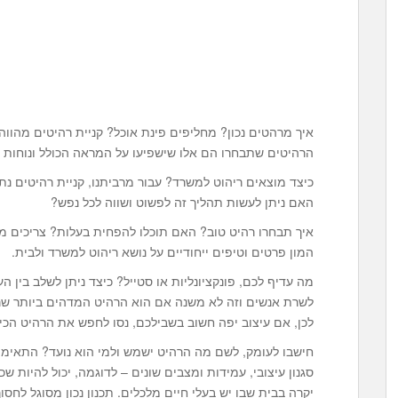
איך מרהטים נכון? מחליפים פינת אוכל? קניית רהיטים מהווה
הרהיטים שתבחרו הם אלו שישפיעו על המראה הכולל ונוחות 
כיצד מוצאים ריהוט למשרד? עבור מרביתנו, קניית רהיטים נ
האם ניתן לעשות תהליך זה לפשוט ושווה לכל נפש?
איך תבחרו רהיט טוב? האם תוכלו להפחית בעלות? צריכים מ
המון פרטים וטיפים ייחודיים על נושא ריהוט למשרד ולבית.
מה עדיף לכם, פונקציונליות או סטייל? כיצד ניתן לשלב בין 
לשרת אנשים וזה לא משנה אם הוא הרהיט המדהים ביותר שרא
לכן, אם עיצוב יפה חשוב בשבילכם, נסו לחפש את הרהיט הכי 
חישבו לעומק, לשם מה הרהיט ישמש ולמי הוא נועד? התאימו 
סגנון עיצובי, עמידות ומצבים שונים – לדוגמה, יכול להיות 
יקרה בבית שבו יש בעלי חיים מלכלים. תכנון נכון מסוגל לחס