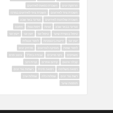
הרחקת יונים
השכרת כסאות לאירועים
השכרת ציוד לאירועים
השכרת ציוד לאירועים במרכז
השכרת שולחנות לאירועים
וטרינר באר שבע
וטרינר בבאר שבע
זוגיות
זיפות גגות
חתונה
טיפול בנשירת שיער
טיפול זוגי
יועץ זוגי
ייעוץ זוגי
יעוץ זוגי
יריעות ביטומניות
לימוד אנגלית
לימוד שפות
מוסיקה לאירועים
מרחיק יונים
משחקים
ניקוי מרזבים
עבודה בחו"ל
עיצוב פנים
קבלני איטום
קידום אתרים
קניית רכב
רפואה משלימה
רפואה סינית
רשתות נגד יונים
רשת נגד יונים
שמלות כלה
שמלות ערב
תוספות שיער