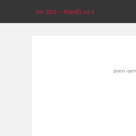
KtavEt.co.il – כתב עת
יהוט- רהיטים