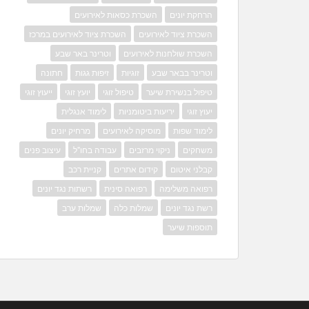
הרחקת יונים
השכרת כסאות לאירועים
השכרת ציוד לאירועים
השכרת ציוד לאירועים במרכז
השכרת שולחנות לאירועים
וטרינר באר שבע
וטרינר בבאר שבע
זוגיות
זיפות גגות
חתונה
טיפול בנשירת שיער
טיפול זוגי
יועץ זוגי
ייעוץ זוגי
יעוץ זוגי
יריעות ביטומניות
לימוד אנגלית
לימוד שפות
מוסיקה לאירועים
מרחיק יונים
משחקים
ניקוי מרזבים
עבודה בחו"ל
עיצוב פנים
קבלני איטום
קידום אתרים
קניית רכב
רפואה משלימה
רפואה סינית
רשתות נגד יונים
רשת נגד יונים
שמלות כלה
שמלות ערב
תוספות שיער