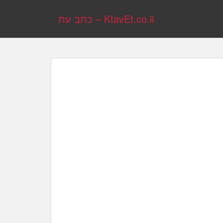
KtavEt.co.il – כתב עת