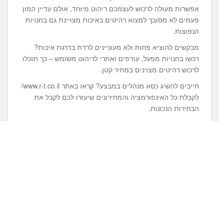
אפשרות מעולה לרכוש לעצמכם ריהוט מיוחד, אולם עדיין המון
פעמים לא מסובך למצוא רהיטים באיכות מצויינת גם בחנויות
הנפוצות.
מבקשים להוציא פחות ולא מעוניינים לרדת בדרגת איכות?
רכשו בחנויות מפעל, עודפים ואתרי לריהוט משומש – כך תוכלו
לרכוש רהיטים מצוינים במחיר קטן.
חייבים להשיג כסא מנהלים במבצע? קראו באתר www.r-t.co.il/
לקבלת כל האינפורמציה והמחירונים שיעזרו לכם לקבל את
הבחירות הנכונות.