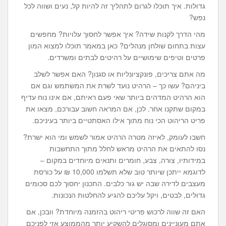
גדולות. איך תוכלו לגרום לתהליך זה להיות קל, נעים ושווה לכל
נפש?
מהי הדרך לקנות שידה? איך אפשר לחסוך עלויות? מחפשים
עצות בתחום שולחן מנהלים? כאן במאמר תוכלו למצוא המון
פרטים וטיפים שימושיים על רהיטים לבתים ומשרדים.
מה אתם צריכים, פונקציונליות או סגנון? האם אפשר לשלב
ביניהם? עשו כך – הרהיט נועד לשרת את המשתמש וגם אם
הוא הרהיט המדהים ביותר שאי פעם ראיתם, אם אינו נוח עדיף
במקום שתקנו אחר. לכן, אם המראה חשוב עבורכם, מצאו את
פריט הריהוט הכי נוח מתוך אילו האסתטיים ביותר בעיניכם.
חשבו לעומק, לאיזה מטרה הרהיט אמור לשמש ומי הוא ישרת?
נסו להתאים את הרהיט מראש לחלל מתוך התחשבות
במידותיו, צורה, צבע, חומרים ותנאים מיוחדים במקום –
לדוגמא ייתכן שיותר טוב שלא תשלמו 10,000 ₪ על כורסת
מעצבים לדירה שבה יש גור כלבים. התכנון יחסוך לכם סכומים
גדולים, לבטים, ויקל עליכם להגיע להחלטות הנכונות.
האם זה שווה לרכוש פריטי ריהוט בהזמנה מיוחדת? וובכן, אם
אתם מעוניינים ומסוגלים להשקיע יותר מהממוצע אזי לפניכם