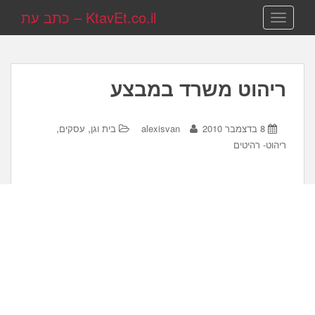
KtavEt.co.il – כתב עת
TOGGLE NAVIGATION
ריהוט משרד במבצע
,
,
8 בדצמבר 2010
alexisvan
בית וגן
עסקים
ריהוט- רהיטים