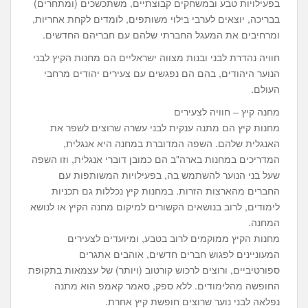
בפעילויות טבע ובמשחקים קבוצתיים, משתכשכים (ומתחרים)
בבריכה, יוצאים לערבי בילוי משותפים, לומדים לקחת אחריות,
ומרחיבים את המעגל החברתי שלהם עם חבריהם החדשים.
חוויה נהדרת לבני ובנות מצווה ישראליים הם מחנות הקיץ לבני
הנוער היהודים, בהם הם נפגשים עם צעירים יהודים מרחבי
העולם.
מחנה קיץ – חוויה לצעירים
מחנות קיץ הם מתנה ענקית לבני עשרה שרוצים לשפר את
האנגלית שלהם. השפה המדוברת במחנה היא אנגלית,
המדריכים במחנות בארה"ב הם כמובן דוברי אנגלית, וזו השפה
שעל בני הנוער להשתמש בה, בפעילויות המשותפות עם
החברים מהארצות הזרות. במחנות קיץ נכללות גם תכניות
לימודים, לרוב בנושאים הקשורים למיקום מחנה הקיץ או לנושא
המחנה.
מחנות הקיץ ממוקמים לרוב בטבע, ומיועדים לצעירים
המעוניינים לפגוש חברים חדשים, אוהבים אתגרים
ספורטיביים, ורוצים לרכוש קורטוב (ויותר) של עצמאות בתקופת
החופשה מהלימודים. ללא ספק, סאמר קאמפ הוא מתנה
נפלאה לבני נוער שרוצים חופשת קיץ אחרת.