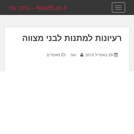
KtavEt.co.il – כתב עת
TOGGLE NAVIGATION
רעיונות למתנות לבני מצווה
29 באפריל 2015
lior
מאמרים