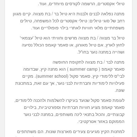
טיולי אקסטרים, הרשמה לקורסים מיוחדים, ועוד.
מתנה נפלאה לבנים ולבנות היא טיול בר / בת מצווה. קיים מגוון
רחב של סוגי טיולים: טיולי אקסטרים לכל המשפחה, טיולים
משפחתיים מלאי חוויות לאתרי בילוי פופולריים ועוד.
טיול בר מצווה / בת מצווה מרשים וחוויתי הוא טיול 'עצמאי'
לחוץ לארץ, אם טיול מאורגן, או סאמר קאמפ הכולל נסיעה
ושהייה במחנה נוער בחו"ל.
מתנה לבר / בת מצווה לתקופת החופשה
סאמר קאמפ ( summer camp ) הוא מחנה קיץ, שבדומה
לבי"ס ללימודי קיץ, סאמר סקול (summer school). מקיים
פעילויות לימודיות וחברתיות לבני נוער, אך עם זאת, במתכונת
שונה.
לעומת סאמר סקול שנועד בעיקרו להשלמות ולהכנה ללימודים,
סאמר קאמפ מציע חוויות חברתיות וספורטיביות, בילויים
קבוצתיים, והכול בתנאי לינה משותפים, במחנה לבני נוער
הממוקם באזור אטרקטיבי.
למחנות הקיץ מגיעים צעירים מארצות שונות. הם משתתפים