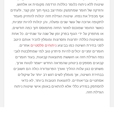
שיטות ללא ניתוח כלומר כוללות הרדמה מקומית או אלחוש,
והזרקה של חומר שמתמצק ומתייצב בגוף תוך זמן קצר, ולעתים
אף מכפיל את נפחו. שיטות הגדלת חזה יכולות להחזיק מעמד
לתקופה ארוכה של עשר שנים ומעלה, והן יכולות להיות זמניות,
כאשר החומר שמוכנס לאזור החזה מתמוסס תוך כמה חודשים,
או מתפרק על ידי הגוף בפרק זמן של שנה עד שנתיים. כל אחת
מהשיטות כוללת יתרונות וחסרונות ומומלץ להכיר אותם היטב
לפני בחירת השיטה כמו בביצוע
ניתוחים פלסטיים
אחרים.
חומרים זמניים יכולים להיות פיתרון טוב למי שמתלבטת לגבי
נפח הגדלת חזה או חוששת מתוצאות קבועות, בעוד חומרים
קבועים מספקים ביטחון שהמראה החדש יישמר לטווח ארוך.
משתנים כגון עלות ההליך ואורך הפרוצדורה כולה הם חשובים
בבחירת השיטה, אך מומלץ לשים דגש רב יותר על שיקולים
אסתטיים ובריאותיים. לתוצאות הטובות ביותר, לא כדאי
להסתפק במידע כללי אלא להתאים באופן אישי שיטות ניתוח
הגדלת חזה.