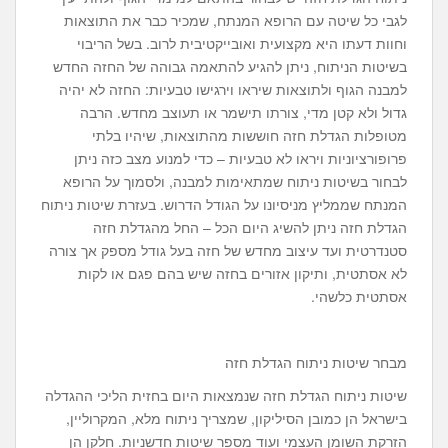
לגבי כל שיטה עם הרופא המנתח, שמכיר כבר את התוצאות
וחוות דעתו היא מקצועית ואובייקטיבית לרוב. בשל הריבוי
בשיטות הניתוח, ניתן להגיע להתאמה גבוהה של החזה החדש
למבנה הגוף ולתוצאות שיראו וירגישו טבעיות: החזה לא יהיה
גדול ולא קטן מדי, צורתו תישמר או תעוצב מחדש. הרבה
מטופלות הגדלת חזה חוששות מהתוצאות, שיהיו בלתי
פרופורציוניות ויראו לא טבעיות – כדי למנוע מצב כזה ניתן
לבחור בשיטות ניתוח שמתאימות למבנה, ולסמוך על הרופא
המנתח שממליץ מניסיונו על הגודל הדרוש. בעזרת שיטות ניתוח
הגדלת חזה ניתן להשיג היום הכל – החל מהגדלת חזה
סטנדרטית ועד עיצוב מחדש של חזה בעל גודל מספק אך צורה
לא אסתטית, ותיקון אזורים בחזה שיש בהם פגם או לקות
אסתטית כלשהי.
מבחר שיטות ניתוח הגדלת חזה
שיטות ניתוח הגדלת חזה שנמצאות היום בחזית הליכי ההגדלה
בישראל הן כמובן הסיליקון, שמצריך ניתוח מלא, המקרוליין,
הזרקת השומן העצמי ועוד מספר שיטות חדשניות. חלקן הן