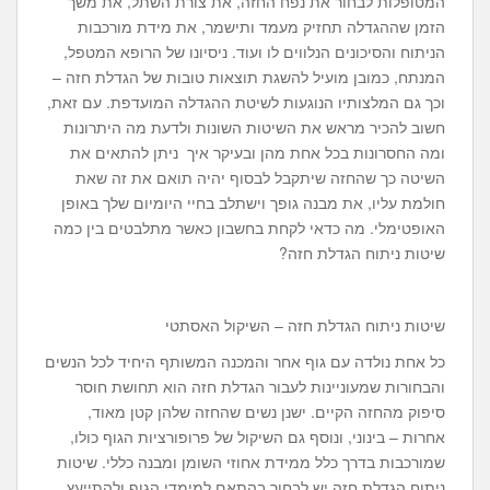
המטופלות לבחור את נפח החזה, את צורת השתל, את משך
הזמן שההגדלה תחזיק מעמד ותישמר, את מידת מורכבות
הניתוח והסיכונים הנלווים לו ועוד. ניסיונו של הרופא המטפל,
המנתח, כמובן מועיל להשגת תוצאות טובות של הגדלת חזה –
וכך גם המלצותיו הנוגעות לשיטת ההגדלה המועדפת. עם זאת,
חשוב להכיר מראש את השיטות השונות ולדעת מה היתרונות
ומה החסרונות בכל אחת מהן ובעיקר איך ניתן להתאים את
השיטה כך שהחזה שיתקבל לבסוף יהיה תואם את זה שאת
חולמת עליו, את מבנה גופך וישתלב בחיי היומיום שלך באופן
האופטימלי. מה כדאי לקחת בחשבון כאשר מתלבטים בין כמה
שיטות ניתוח הגדלת חזה?
שיטות ניתוח הגדלת חזה – השיקול האסתטי
כל אחת נולדה עם גוף אחר והמכנה המשותף היחיד לכל הנשים
והבחורות שמעוניינות לעבור הגדלת חזה הוא תחושת חוסר
סיפוק מהחזה הקיים. ישנן נשים שהחזה שלהן קטן מאוד,
אחרות – בינוני, ונוסף גם השיקול של פרופורציות הגוף כולו,
שמורכבות בדרך כלל ממידת אחוזי השומן ומבנה כללי. שיטות
ניתוח הגדלת חזה יש לבחור בהתאם למימדי הגוף ולהתייעץ