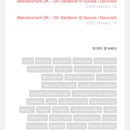
Bwindanmark DK – Din Døråbner til Succes i Danmark
10 באוגוסט 2026
Bwindanmark DK – Din Døråbner til Succes i Danmark
10 באוגוסט 2026
נושאים חמים
אולם אירועים
איטום גגות
אימון אישי
בדק בית
ברליץ
גירושין
דוקרנים נגד יונים
דיקור סיני
הסרת משקפיים
הסרת שיער
הסרת שיער בלייזר
הרחקת יונים
השכרת כסאות לאירועים
השכרת ציוד לאירועים
השכרת ציוד לאירועים במרכז
השכרת שולחנות לאירועים
וטרינר באר שבע
וטרינר בבאר שבע
זוגיות
זיפות גגות
חתונה
טיפול בנשירת שיער
טיפול זוגי
יועץ זוגי
ייעוץ זוגי
יעוץ זוגי
יריעות ביטומניות
לימוד אנגלית
לימוד שפות
מוסיקה לאירועים
מרחיק יונים
משחקים
ניקוי מרזבים