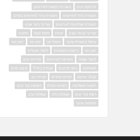
הרחקת יונים
השכרת כסאות לאירועים
השכרת ציוד לאירועים
השכרת ציוד לאירועים במרכז
השכרת שולחנות לאירועים
וטרינר באר שבע
וטרינר בבאר שבע
זוגיות
זיפות גגות
חתונה
טיפול בנשירת שיער
טיפול זוגי
יועץ זוגי
ייעוץ זוגי
יעוץ זוגי
יריעות ביטומניות
לימוד אנגלית
לימוד שפות
מוסיקה לאירועים
מרחיק יונים
משחקים
ניקוי מרזבים
עבודה בחו"ל
עיצוב פנים
קבלני איטום
קידום אתרים
קניית רכב
רפואה משלימה
רפואה סינית
רשתות נגד יונים
רשת נגד יונים
שמלות כלה
שמלות ערב
תוספות שיער