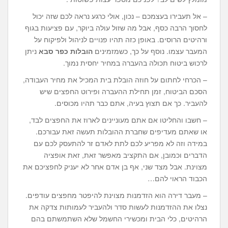
– אל תעבירו בעצמכם – נכון, אולי כרגע נראה לכם שזה יכול
לחסוך הרבה כסף, אבל מה שזול עולה ביוקר, עם פציעות בגוף
ורהיטים הרוסים. באופן כזה תהיו פנויים לניהול ולפיקוח על
המעבר עצמו. נוסף על כך, כשמזמינים
הובלות כפר סבא
ניתן
לרכוש ביטוח תכולה בהעברה במחיר יחסית נמוך.
– הכרחי לחתום על חוזה הובלת בית המכיל את מחיר העבודה,
הסכם הביטוח, זמן תחילת ההעברה ופירוט החפצים שיש
להעביר. כך אם תצוץ בעיה, אתם כבר תהיו מכוסים.
– חשבו והחליטו אם אתם מעוניינים לארוז את החפצים לבד,
או שאתם מעדיפים שחברת ההובלות תעשה זאת עבורכם.
במידה וזה לא מפריע לכם לתת לאדם זר להתעסק לכם עם
הדברים וכמובן, אם התקציב מאפשר זאת, זאת אופציה
מצוינת. אבל מצד שני, אף בן אדם אחר לא יעניק לחפציכם את
הכבוד הראוי להם…
– מעבר דירה הוא הזדמנות מצוינת להיפטר מחפצים עודפים.
נצלו את ההזדמנות לעשות סדר ולהעביר לעמותות צדקה את
הרהיטים, כלי הבית ומכשירי החשמל שלא השתמשתם בהם