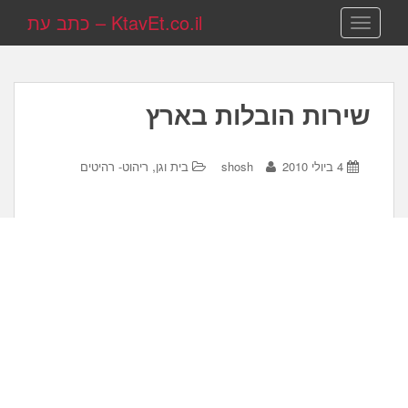
KtavEt.co.il – כתב עת
TOGGLE NAVIGATION
שירות הובלות בארץ
,
4 ביולי 2010
shosh
בית וגן
ריהוט- רהיטים