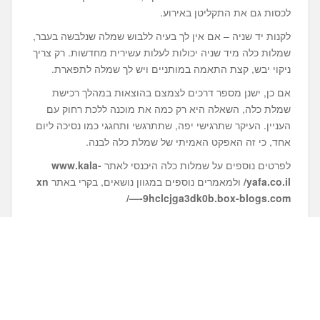
לכסות גם את התקליטן באירוע.
לקנות יד שניה – אם אין לך בעיה ללבוש שמלה שנלבשה בעבר,
שמלות כלה מיד שניה יכולות לעלות עשירית מחדשות. רק צריך
ניקוי יבש, קצת התאמה במותניים ויש לך שמלה לתפארת.
אם כן, ישנן מספר דרכים לצמצם בהוצאות במהלך רכישת
שמלת כלה, השאלה היא רק כמה את מוכנה ללכת רחוק עם
העניין. העיקר שתרגישי יפה, שתתרגשי ותחגגי כמו נסיכה ליום
אחד, כי זה האפקט האמיתי של שמלת כלה לבנה.
לפרטים נוספים על שמלות כלה היכנסי לאתר
www.kala-
yafa.co.il/
ולמאמרים נוספים במגוון נושאים, בקרי באתר
xn
—-9hclcjga3dk0b.box-blogs.com/