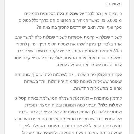
מעוצבת.
כן, כיום אין מה לדבר על
שמלות כלה
בסכומים הנמוכים
מ-5,000 ₪, כאשר המחירים הנפוצים הם בדרך כלל כפולים
מכך ואף יותר. האם יש דרכים לחסוך בהוצאה זו?
לשכור שמלה – קיימת אפשרות לשכור שמלות כלה למשך ערב
אחד בלבד. כך ניתן להשיג את שמלת חלומותייך ועדיין לחסוך
כ-30 אחוזים מהמחיר הסופי, אך יש לקחת בחשבון שאם כבר
משלמים סכום עתק עבור התענוג, אולי עדיף להוציא קצת יותר
עבור הזכות לשמור את השמלה לנצח.
לקנות מהקולקציה הישנה – גם לשמלות כלה יש סוף עונה, מה
שאומר ששמלות מעונות קודמות יהיו זולות יותר בעשרות
אחוזים מהשמלות החדשות.
להזמין מתופרת – ראית את השמלה המושלמת באיזה
קטלוג
שמלות כלה
? תביאי כמה תמונות ובטוח תמצאי תופרת
שתסכים להכין לך העתק כמעט זהה של העיצוב, עבור שבריר
של המחיר. נכון שבמקרים מסויימים איכות החומרים והעבודה
תהיה פחותה, אבל לא אחת תופרת מיומנת מסוגלת ליצור
שמלה ברמה שאינה נופלת מהמקור, ולהשאיר עודף שיכול