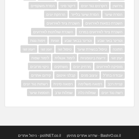
גירושין
דוקרנים נגד יונים
דיקור סיני
הסרת משקפיים
הסרת שיער
הסרת שיער בלייזר
הרחקת יונים
השכרת כסאות לאירועים
השכרת ציוד לאירועים
השכרת ציוד לאירועים במרכז
השכרת שולחנות לאירועים
וטרינר באר שבע
וטרינר בבאר שבע
זוגיות
זיפות גגות
חתונה
טיפול בנשירת שיער
טיפול זוגי
יועץ זוגי
ייעוץ זוגי
יעוץ זוגי
יריעות ביטומניות
לימוד אנגלית
לימוד שפות
מוסיקה לאירועים
מרחיק יונים
משחקים
ניקוי מרזבים
עבודה בחו"ל
עיצוב פנים
קבלני איטום
קידום אתרים
קניית רכב
רפואה משלימה
רפואה סינית
רשתות נגד יונים
רשת נגד יונים
שמלות כלה
שמלות ערב
תוספות שיער
BashrO.co.il - שדרוג אתרים מהימן
poliNET.co.il - ניהול אתרים