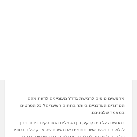
מחפשים טיפים לרכישת גדר? מעוניינים לדעת מהם
הטרנדים העדכניים ביותר בתחום השערים? כל הפרטים
במאמר שלפניכם.
במחשבה על בית קרקע, בין הסמלים המובהקים ביותר ניתן
לכלול גדר ושער אשר תוחמים את השטח שהוא רק שלנו. בסופו
של דבר, לשם מה לנו לעבוד אם לא כדי לרכוש פינת גן עדן