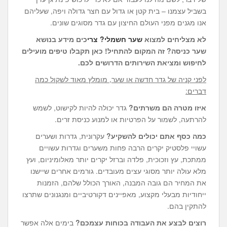
בשביל עצמנו – בית קטן או גדול עם חצר גדולה ויפה, שעליהם
אנו מגנים מפני העולם החיצון עם גדר מסוגים שונים.
לא מצליחים למצוא
שער חשמלי?
צרי
כים מידע בנושא
שער כניסה
? זה המקום להתחיל! כאן תקבלו טיפים מועילים
לחיפוש ומציאת השירותים הדרושים לכם.
לפני קניה של גדר חדשה או שער, מומלץ מאוד לשקול כמה
דברים:
איזו מטרה הם משרתים?
גדר יכולה להיות לקישוט, לשמש
להרתעה, לשמור על הפרטיות או למנוע כניסת זרים.
כמה כסף אתם יכולים להשקיע?
עקרונית, גדרות ושערים
עשויי פלסטיק יקרים הרבה פחות משערים וגדרות עשויים
ממתכת, עץ וזכוכית, פלדה וברזל יקרים יותר מאלומיניום, ועץ
מלא עולה יותר מסוגי עצים מעובדים. גורמים אחרים שיישנו
את המחיר הם גובה המבנה, האורך הכולל שלהם, הזמנות
ייחודיות מבעלי מקצוע, מאפיינים דקורטיביים ומנגנונים שתרצו
להתקין בהם.
רוצים לבצע את העבודה בכוחות עצמכם?
בימים אלה אפשר