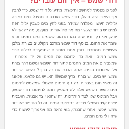
דודי שמש – איך הם עובדים?
לפני כן נכנסתי למחשב וחיפשתי מידע על דודי שמש, כדי להבין
איך היצור הזה פועל, דודי שמש מורכבים ממיכל מים בצורה
גלילית העשוי מפלדה עמידה בפני לחץ מים כשבין גליל הפח
למים יש בידוד שעשוי מחומר פוליאוריתן מוקצף, מה זה אני לא
יודע, אני רק יודע שזה כמו תרמוס ששמים מים חמים והוא
שומר את החום, בנוסף דוד שמש מורכב מקולטים בצורת מלבן
שעשויים ממתכת ודופן אחת מזכוכית שתפקידם לקלוט קרני
שמש חמים וזאת כדי לחמם את המים על ידי צינורות
שמעבירים את המים החמים לתוך דוד השמש ומשם דרך צנרת
אל הצינורות בבית. אתה הבנת את זה ברוך? פשוט יש דוד
שמש, יש מים, יש צנרת וצריך שמש!!! הא, יש גם פלאנג, פלאנג
זה מאיץ חום בעברית, זה גוף חימום חשמלי שמשמש לחימום
מים כאשר השמש שלנו לא מספיק חמה לחימום דודי שמש,
אבל המינוס שלו לצד היתרונות, זה שהוא יוצר אבנית. האבנית
יוצרת קצר חשמלי וירידה בתפוקת המים. זה כל הסיפור של דוד
שמש, עכשיו אחרי שהבנתי, בוא נראה מה אני צריך לעשות כדי
שיהיו לי מים חמים.
תיקון דודי שמש