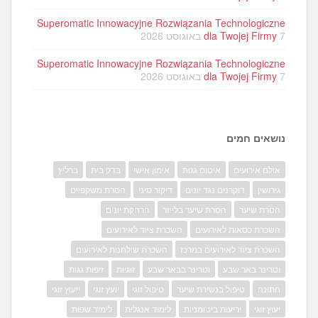
Superomatic Innowacyjne Rozwiązania Technologiczne
7 באוגוסט 2026
dla Twojej Firmy
Superomatic Innowacyjne Rozwiązania Technologiczne
7 באוגוסט 2026
dla Twojej Firmy
נושאים חמים
אולם אירועים
איטום גגות
אימון אישי
בדק בית
ברליץ
גירושין
דוקרנים נגד יונים
דיקור סיני
הסרת משקפיים
הסרת שיער
הסרת שיער בלייזר
הרחקת יונים
השכרת כסאות לאירועים
השכרת ציוד לאירועים
השכרת ציוד לאירועים במרכז
השכרת שולחנות לאירועים
וטרינר באר שבע
וטרינר בבאר שבע
זוגיות
זיפות גגות
חתונה
טיפול בנשירת שיער
טיפול זוגי
יועץ זוגי
ייעוץ זוגי
יעוץ זוגי
יריעות ביטומניות
לימוד אנגלית
לימוד שפות