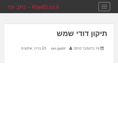
KtavEt.co.il – כתב עת
TOGGLE NAVIGATION
תיקון דודי שמש
,
19 בדצמבר 2010
seo.gadol
בנייה
שיפוצים