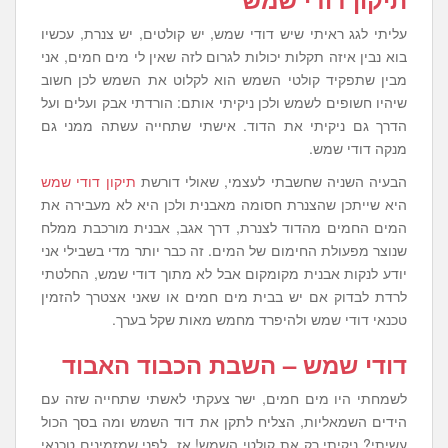
עליתי לגג ראיתי שיש דודי שמש, יש קולטים, יש צנרת, עכשיו
בוא נבין איזה תקלות יכולות לגרום לזה שאין לי מים חמים, אני
מבין שתפקיד קולטי השמש הוא לקלוט את השמש לכן חשוב
שיהיו חשופים לשמש ולכן ניקיתי אותם: הורדתי אבק ועלים ועל
הדרך גם ניקיתי את הדוד. אישתי שתחייה עשתה ממני גם
מנקה דודי שמש.
הבעיה השניה שחשבתי לעצמי, שאולי דורשת
תיקון דודי שמש
היא שייתכן שהצנרת חסומה מאבנית ולכן היא לא מעבירה את
המים החמים מהדוד לצנרת, דרך אגב, אבנית מורכבת ממלח
שנוצר מפעולת החימום של המים. זה כבר יותר מדי בשבילי אני
יודע לנקות אבנית מקומקום אבל לא מתוך דודי שמש, החלטתי
לרדת לבדוק אם יש בבית מים חמים או שאני אצטרך להזמין
טכנאי דודי שמש ולהיפרד מחמש מאות שקל בערך.
דודי שמש – השבת הכבוד האבוד
לשמחתי היו מים חמים, ישר צעקתי לאשתי שתחייה שזה עם
הידים השמאליות, הצליח לתקן את דוד השמש ומה בסך הכול
עשיתי? ניקיתי רק את קולטי השמש! אז לפני שמזמינים טכנאי