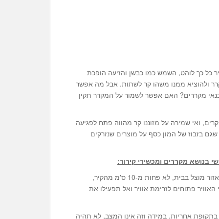
 כל כך לוהט, השמש כמו כבשן והזיעה הופכת
רר ולהוציא ממנו משהו קר לשתות. אבל מה אפשר
נאי מקררים? האם אפשר לשמור על המקרר תקין
ים, ואי שמירה על מזוננו קר מהווה פתח לפגיעה
שגם בזבוז של המון כסף על מוצרים שנזרקים
י בנושא מקררים ומכשירי קירור:
לשם שמירה על אורך חיי המכשיר שלכם, שימו את המכשיר באזור מוצל בבית, לא פחות מ-10 ס'מ מהקיר,
אוויר פתוחים לזרימת אוויר ואל תפעילו את
תקופת אחריות. במידה וזה אינו המצב, לא תהיה