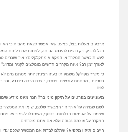
ארבעים מעלות בצל, כמעט שאי אפשר לצאת מהבית כי האוויר
הכל לדביק. רק רוצים להיכנס הביתה, לפתוח את דלתות המק
לעשות כאשר המקרר או המקפיא מתקלקלים? איך שוכרים טכ
לאורך זמן רב? איזה מקררים חדשים מומלצים לקניה ומדוע?
כי מקרר מקולקל משמעותו בעיה רצינית יותר מסתם מים לא קר
בטריותו, מפתחת עובשים ופטרת, יוצרת הרבה ריח רע, וברור 
לפח.
מעוניינים בפרטים על
תיקון מיני בר
? הנה מעט מידע שימוש
ושימרו על אטימות הדלתות. בנוסף, השתדלו לשמור על פתחי ה
המקרר על עוצמה גבוהה אלא אם אתם מוכרחים.
חייבים
תיקון מקפיא
? שתלם לבדוק אם המכשיר שלכם עדיין ב