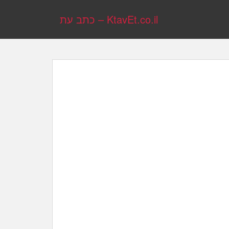
KtavEt.co.il – כתב עת