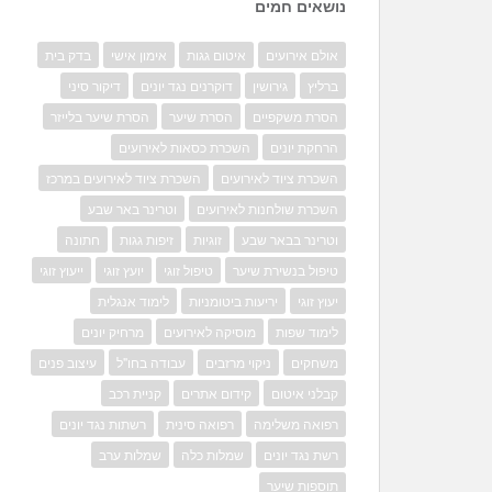
נושאים חמים
אולם אירועים
איטום גגות
אימון אישי
בדק בית
ברליץ
גירושין
דוקרנים נגד יונים
דיקור סיני
הסרת משקפיים
הסרת שיער
הסרת שיער בלייזר
הרחקת יונים
השכרת כסאות לאירועים
השכרת ציוד לאירועים
השכרת ציוד לאירועים במרכז
השכרת שולחנות לאירועים
וטרינר באר שבע
וטרינר בבאר שבע
זוגיות
זיפות גגות
חתונה
טיפול בנשירת שיער
טיפול זוגי
יועץ זוגי
ייעוץ זוגי
יעוץ זוגי
יריעות ביטומניות
לימוד אנגלית
לימוד שפות
מוסיקה לאירועים
מרחיק יונים
משחקים
ניקוי מרזבים
עבודה בחו"ל
עיצוב פנים
קבלני איטום
קידום אתרים
קניית רכב
רפואה משלימה
רפואה סינית
רשתות נגד יונים
רשת נגד יונים
שמלות כלה
שמלות ערב
תוספות שיער