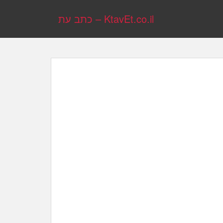
KtavEt.co.il – כתב עת