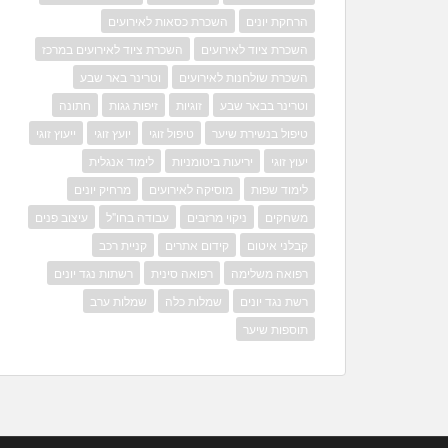
הרחקת יונים
השכרת כסאות לאירועים
השכרת ציוד לאירועים
השכרת ציוד לאירועים במרכז
השכרת שולחנות לאירועים
וטרינר באר שבע
וטרינר בבאר שבע
זוגיות
זיפות גגות
חתונה
טיפול בנשירת שיער
טיפול זוגי
יועץ זוגי
ייעוץ זוגי
יעוץ זוגי
יריעות ביטומניות
לימוד אנגלית
לימוד שפות
מוסיקה לאירועים
מרחיק יונים
משחקים
ניקוי מרזבים
עבודה בחו"ל
עיצוב פנים
קבלני איטום
קידום אתרים
קניית רכב
רפואה משלימה
רפואה סינית
רשתות נגד יונים
רשת נגד יונים
שמלות כלה
שמלות ערב
תוספות שיער