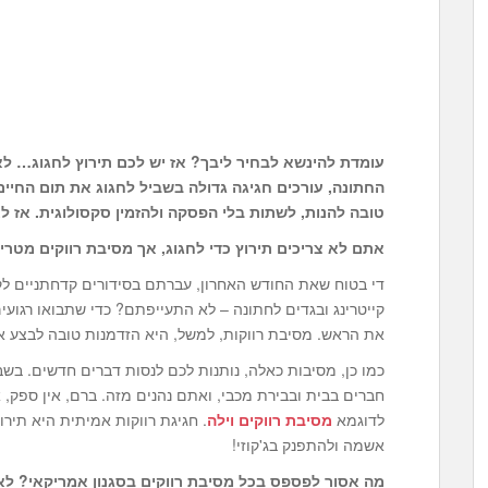
עומדת להינשא לבחיר ליבך? אז יש לכם תירוץ לחגוג… לאור
החתונה, עורכים חגיגה גדולה בשביל לחגוג את תום החיים
טובה להנות, לשתות בלי הפסקה ולהזמין סקסולוגית. אז ל
אתם לא צריכים תירוץ כדי לחגוג, אך מסיבת רווקים מטרי
די בטוח שאת החודש האחרון, עברתם בסידורים קדחתניים ל
קייטרינג ובגדים לחתונה – לא התעייפתם? כדי שתבואו רגועי
את הראש. מסיבת רווקות, למשל, היא הזדמנות טובה לבצע א
כמו כן, מסיבות כאלה, נותנות לכם לנסות דברים חדשים. בש
חברים בבית ובבירת מכבי, ואתם נהנים מזה. ברם, אין ספק,
לדוגמא
מסיבת רווקים וילה
. חגיגת רווקות אמיתית היא תירו
אשמה ולהתפנק בג'קוזי!
מה אסור לפספס בכל מסיבת רווקים בסגנון אמריקאי? ל