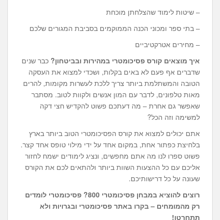
– שיטות לימוד שהצלחתן מוכחת
– בתי ספר ומכוני הכנה הממוקמים בסביבת המגורים שלכם
– מחירים אטרקטיביים
איך מוצאים קורס פסיכומטרי במהירות ובביטחון?
כבר שנים
שדברים אף פעם לא באים בקלות, ושכדי למצוא את העסקה
הטובה והמשתלמת ביותר צריך ללכת לעשרות מקומות, להרים
מאות טלפונים, לדבר עם המון אנשים ולקוות לטוב. מסתבר
שאפשר גם אחרת – מה דעתכם פשוט להקדיש חצי דקה
למשימה וזה הכל?
אתם יכולים למצוא את קורס הפסיכומטרי הטוב ביותר בארץ
בלחיצת כפתור אחת, במקום אחד על ידי מילוי טופס אחד קצר.
פשוט ספרו לנו מה אתם מחפשים, ונציג לימודים ישמח לחזור
אליכם עם כל ההצעות השוות ביותר ולהתאים לכם את הקורס
שעונה על כל דרישותיכם.
רוצים להוציא במבחן פסיכומטרי 800? פסיכומטרי לומדים
רק מהמומחים – בקרו באתר פסיכומטרי ובגרויות
ולא
תתחרטו!