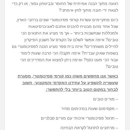
רגועה מתוך הבנה אמיתית של החומר ובביטחון גמור, או רק כדי
לצאת ידי חובה מתוך לחץ אימתני?
כיום מתקיימים עשרות קורסי פסיכומטרי שונים ברחבי הארץ,
שכל אחד מהם מבטיח להכניס אתכם לאוניברסיטאות
ולמכללות שנחשבות ביותר – אך מי מציע את התנאים הכי
טובים? איפה אפשר לשלם על הקורס על חשבון הפיקדון
לחיילים משוחררים? איזה בית ספר מציע הכנה לפסיכומטרי גם
בשפות שאינן עברית? איפה תקבלו הכי הרבה שעות לימוד
עבור הכי מעט כסף? ואיפה ניתן למצוא את המדריכים הכי
טובים?
כאשר אנו מחפשים משהו כמו קורסי פסיכומטרי, מסגרת
שעשוייה להשפיע על עתידנו האקדמי והמקצועי, חשוב
לבחור במקום הטוב ביותר בלי להתפשר:
– מורים טובים
– מקסימום שעות במינימום מחיר
– תרגול פסיכומטרי איכותי עם מורים סבלניים
– מרתונים לתרגול לקראת הבחינה