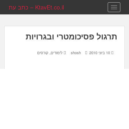
KtavEt.co.il – כתב עת
TOGGLE NAVIGATION
תרגול פסיכומטרי ובגרויות
,
10 ביוני 2010
shosh
לימודים
קורסים