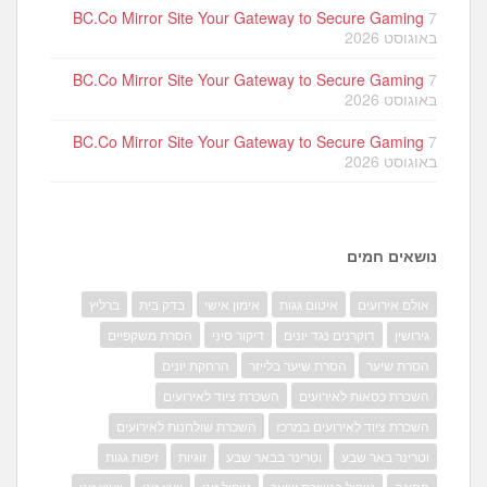
BC.Co Mirror Site Your Gateway to Secure Gaming
7
באוגוסט 2026
BC.Co Mirror Site Your Gateway to Secure Gaming
7
באוגוסט 2026
BC.Co Mirror Site Your Gateway to Secure Gaming
7
באוגוסט 2026
נושאים חמים
אולם אירועים
איטום גגות
אימון אישי
בדק בית
ברליץ
גירושין
דוקרנים נגד יונים
דיקור סיני
הסרת משקפיים
הסרת שיער
הסרת שיער בלייזר
הרחקת יונים
השכרת כסאות לאירועים
השכרת ציוד לאירועים
השכרת ציוד לאירועים במרכז
השכרת שולחנות לאירועים
וטרינר באר שבע
וטרינר בבאר שבע
זוגיות
זיפות גגות
חתונה
טיפול בנשירת שיער
טיפול זוגי
יועץ זוגי
ייעוץ זוגי