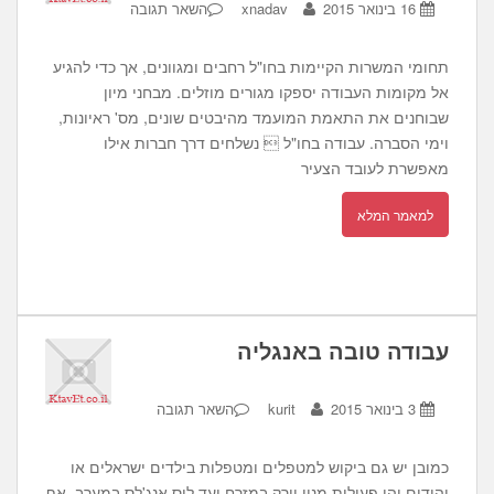
16 בינואר 2015
xnadav
השאר תגובה
תחומי המשרות הקיימות בחו"ל רחבים ומגוונים, אך כדי להגיע
אל מקומות העבודה יספקו מגורים מוזלים. מבחני מיון
שבוחנים את התאמת המועמד מהיבטים שונים, מס' ראיונות,
וימי הסברה. עבודה בחו"ל  נשלחים דרך חברות אילו
מאפשרת לעובד הצעיר
למאמר המלא
עבודה טובה באנגליה
3 בינואר 2015
kurit
השאר תגובה
כמובן יש גם ביקוש למטפלים ומטפלות בילדים ישראלים או
יהודים והן פעילות מניו יורק במזרח ועד לוס אנג'לס במערב. אף