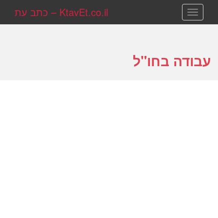
KtavEt.co.il – כתב עת
TOGGLE NAVIGATION
עבודה בחו"ל