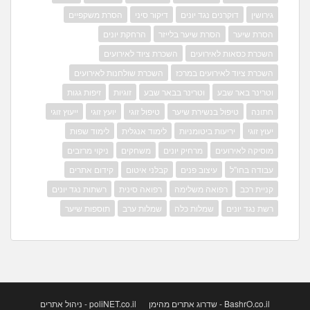
גירושין
דוקרנים נגד יונים
דיקור סיני
הסרת משקפיים
הסרת שיער
הסרת שיער בלייזר
הרחקת יונים
השכרת כסאות לאירועים
השכרת ציוד לאירועים
השכרת ציוד לאירועים במרכז
השכרת שולחנות לאירועים
וטרינר באר שבע
וטרינר בבאר שבע
זוגיות
זיפות גגות
חתונה
טיפול בנשירת שיער
טיפול זוגי
יועץ זוגי
ייעוץ זוגי
יעוץ זוגי
יריעות ביטומניות
לימוד אנגלית
לימוד שפות
מוסיקה לאירועים
מרחיק יונים
משחקים
ניקוי מרזבים
עבודה בחו"ל
עיצוב פנים
קבלני איטום
קידום אתרים
קניית רכב
רפואה משלימה
רפואה סינית
רשתות נגד יונים
רשת נגד יונים
שמלות כלה
שמלות ערב
תוספות שיער
BashrO.co.il - שדרוג אתרים מהימן
poliNET.co.il - ניהול אתרים