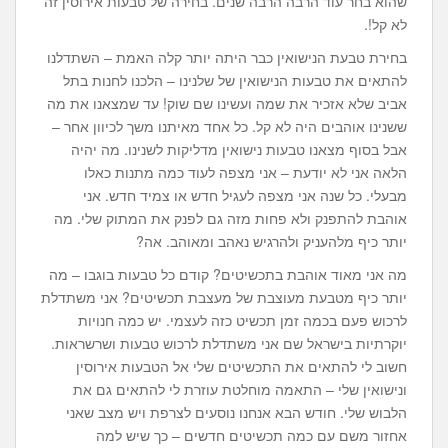
שהוא בחר עוד הרבה הרבה שנים. בחירה של טבעות אירוסין זה
לא קל!.
בחירת טבעת הנישואין כבר היתה יותר קלה האמת – השתדלנו
להתאים את טבעות הנישואין של שלנינו – הלכנו לחנות בתל
אביב שלא אזכיר את שמה ועשינו שם שוק! עד שמצאנו את מה
ששנינו אוהבים היה לא קל. כל אחד מאיתנו משך לכיוון אחר –
אבל בסוף מצאנו טבעות נישואין מדליקות לשנינו. מה יהיה
הלאה אני לא יודעת – אני מצפה לעוד כמה מתנות כאלו
מבעלי. כל שנה אני מצפה לעגיל חדש או צמיד חדש. אני
אוהבת להתפנק ולא פחות מזה גם לפנק את המתוק שלי. מה
יותר כיף מלהעניק ולהרגיש נאהב ומאוהב. אה?
מה אני מאוד אוהבת בתכשיטים? קודם כל טבעות בוגבו – מה
יותר כיף מטבעת מעוצבת של מעצבת תכשיטים? אני משתדלת
לרכוש פעם בכמה זמן תכשיט כזה לעצמי. יש כמה חנויות
יוקרתיות בישראל שם אני משתדלת לרכוש טבעות ושרשראות.
חשוב לי להתאים את התכשיטים שלי אל הטבעות אירוסין
ונישואין שלי – התאמה מוחלטת עוזרת לי להתאים גם את
הלבוש שלי. חודש הבא אנחנו נוסעים לצרפת ויש מצב שאני
אחזור משם עם כמה תכשיטים חדשים – כך שיש למה