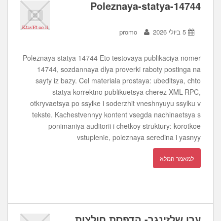
Poleznaya-statya-14744
5 ביולי 2026
promo
Poleznaya statya 14744 Eto testovaya publikaciya nomer
14744, sozdannaya dlya proverki raboty postinga na
sayty iz bazy. Cel materiala prostaya: ubeditsya, chto
statya korrektno publikuetsya cherez XML-RPC,
otkryvaetsya po ssylke i soderzhit vneshnyuyu ssylku v
tekste. Kachestvennyy kontent vsegda nachinaetsya s
ponimaniya auditorii i chetkoy struktury: korotkoe
vstuplenie, poleznaya seredina i yasnyy
למאמר המלא
ערן שלזינגר- הדפסת חולצות