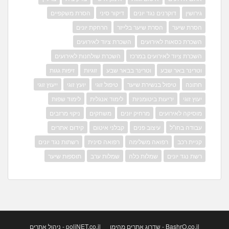
גירושין
דוקרנים נגד יונים
דיקור סיני
הסרת משקפיים
הסרת שיער
הסרת שיער בלייזר
הרחקת יונים
השכרת כסאות לאירועים
השכרת ציוד לאירועים
השכרת ציוד לאירועים במרכז
השכרת שולחנות לאירועים
וטרינר באר שבע
וטרינר בבאר שבע
זוגיות
זיפות גגות
חתונה
טיפול בנשירת שיער
טיפול זוגי
יועץ זוגי
ייעוץ זוגי
יעוץ זוגי
יריעות ביטומניות
לימוד אנגלית
לימוד שפות
מוסיקה לאירועים
מרחיק יונים
משחקים
ניקוי מרזבים
עבודה בחו"ל
עיצוב פנים
קבלני איטום
קידום אתרים
קניית רכב
רפואה משלימה
רפואה סינית
רשתות נגד יונים
רשת נגד יונים
שמלות כלה
שמלות ערב
תוספות שיער
BashrO.co.il - שדרוג אתרים מהימן
poliNET.co.il - ניהול אתרים