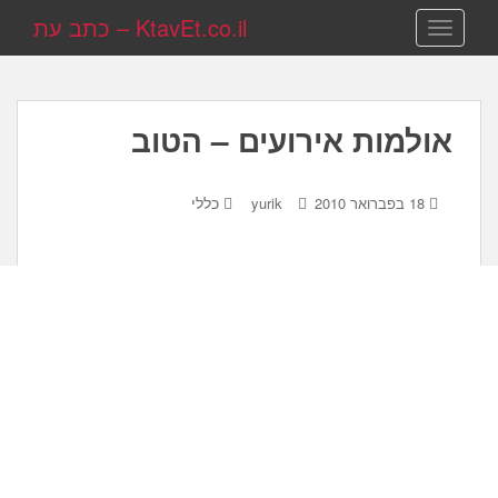
KtavEt.co.il – כתב עת
TOGGLE NAVIGATION
אולמות אירועים – הטוב
כללי
18 בפברואר 2010
yurik