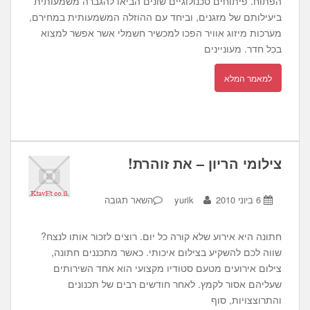
הפתוח. פיתוחים טכנולוגיים שונים הביאו להגברה משמעותית
ביעילותם של מזגנים, וביחד עם ההוזלה המשמעותית במחירם,
מערכות מיזוג אוויר הפכו למכשיר חשמלי אשר אפשר למצוא
בכל חדר. מעוניינים
למאמר המלא
צילומי הריון – את זוהרת!
6 ביוני 2010
yurik
השאר תגובה
חתונה היא אירוע שלא קורה כל יום. רוצים לזכור אותו לנצח?
שווה לכם להשקיע בצילום איכותי. כאשר מתכננים חתונה,
צילום אירועים מטעם סטודיו מקצועי הוא אחד השירותים
שעליהם אסור לקמץ. לאחר חודשים רבים של תכנונים
והתרוצצויות, סוף