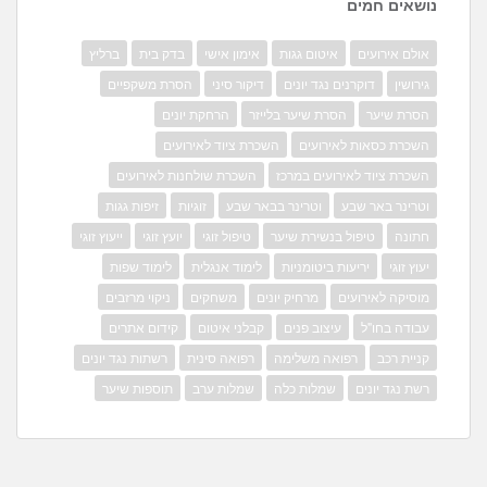
נושאים חמים
אולם אירועים
איטום גגות
אימון אישי
בדק בית
ברליץ
גירושין
דוקרנים נגד יונים
דיקור סיני
הסרת משקפיים
הסרת שיער
הסרת שיער בלייזר
הרחקת יונים
השכרת כסאות לאירועים
השכרת ציוד לאירועים
השכרת ציוד לאירועים במרכז
השכרת שולחנות לאירועים
וטרינר באר שבע
וטרינר בבאר שבע
זוגיות
זיפות גגות
חתונה
טיפול בנשירת שיער
טיפול זוגי
יועץ זוגי
ייעוץ זוגי
יעוץ זוגי
יריעות ביטומניות
לימוד אנגלית
לימוד שפות
מוסיקה לאירועים
מרחיק יונים
משחקים
ניקוי מרזבים
עבודה בחו"ל
עיצוב פנים
קבלני איטום
קידום אתרים
קניית רכב
רפואה משלימה
רפואה סינית
רשתות נגד יונים
רשת נגד יונים
שמלות כלה
שמלות ערב
תוספות שיער