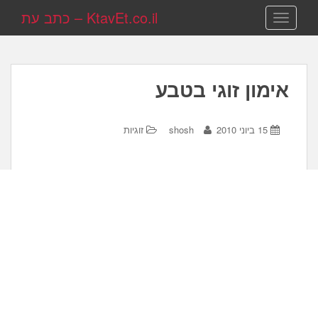
KtavEt.co.il – כתב עת
TOGGLE NAVIGATION
אימון זוגי בטבע
15 ביוני 2010
shosh
זוגיות