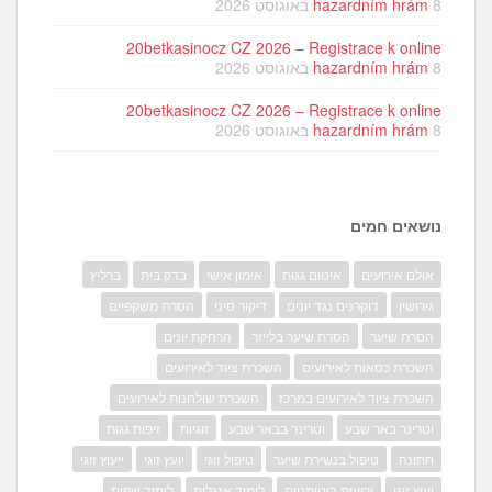
8 באוגוסט 2026
hazardním hrám
20betkasinocz CZ 2026 – Registrace k online
8 באוגוסט 2026
hazardním hrám
20betkasinocz CZ 2026 – Registrace k online
8 באוגוסט 2026
hazardním hrám
נושאים חמים
אולם אירועים
איטום גגות
אימון אישי
בדק בית
ברליץ
גירושין
דוקרנים נגד יונים
דיקור סיני
הסרת משקפיים
הסרת שיער
הסרת שיער בלייזר
הרחקת יונים
השכרת כסאות לאירועים
השכרת ציוד לאירועים
השכרת ציוד לאירועים במרכז
השכרת שולחנות לאירועים
וטרינר באר שבע
וטרינר בבאר שבע
זוגיות
זיפות גגות
חתונה
טיפול בנשירת שיער
טיפול זוגי
יועץ זוגי
ייעוץ זוגי
יעוץ זוגי
יריעות ביטומניות
לימוד אנגלית
לימוד שפות