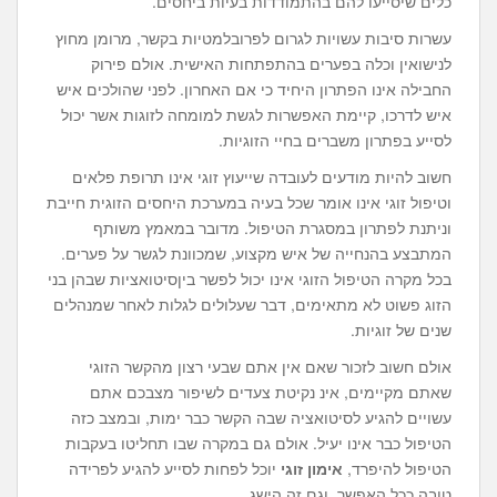
כלים שיסייעו להם בהתמודדות בעיות ביחסים.
עשרות סיבות עשויות לגרום לפרובלמטיות בקשר, מרומן מחוץ
לנישואין וכלה בפערים בהתפתחות האישית. אולם פירוק
החבילה אינו הפתרון היחיד כי אם האחרון. לפני שהולכים איש
איש לדרכו, קיימת האפשרות לגשת למומחה לזוגות אשר יכול
לסייע בפתרון משברים בחיי הזוגיות.
חשוב להיות מודעים לעובדה שייעוץ זוגי אינו תרופת פלאים
וטיפול זוגי אינו אומר שכל בעיה במערכת היחסים הזוגית חייבת
וניתנת לפתרון במסגרת הטיפול. מדובר במאמץ משותף
המתבצע בהנחייה של איש מקצוע, שמכוונת לגשר על פערים.
בכל מקרה הטיפול הזוגי אינו יכול לפשר ביןסיטואציות שבהן בני
הזוג פשוט לא מתאימים, דבר שעלולים לגלות לאחר שמנהלים
שנים של זוגיות.
אולם חשוב לזכור שאם אין אתם שבעי רצון מהקשר הזוגי
שאתם מקיימים, אינ נקיטת צעדים לשיפור מצבכם אתם
עשויים להגיע לסיטואציה שבה הקשר כבר ימות, ובמצב כזה
הטיפול כבר אינו יעיל. אולם גם במקרה שבו תחליטו בעקבות
הטיפול להיפרד,
אימון זוגי
יוכל לפחות לסייע להגיע לפרידה
טובה ככל האפשר, וגם זה הישג.