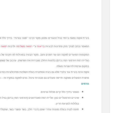
בעיית אקנה נפוצה ביותר בגיל הנעורים ומכאן מקור הכינוי "פצעי בגרות". בדרך כלל 
המאמר נכתב לצורך מתן פתרונות לבעיות
בריאות
ע"י
רפואה משלימה
ולרבות
רפואה ס
המקומות המועדים לאקנה הם עור הפנים והגב. מקור הבעיה בפעילות לא תקינה של ב
(עליית רמת הורמוני המין בדם) בלוטות החלב מגבירות את הפרשתן. ערבוב של קשקש
במקום גורמת להיווצרות מוגלה.
אקנה אינה בעיית עור בלבד אלא גם בעיה אסתטית בעלת השלכות פסיכולוגיות במיוחד
מחצית הסובלים מאקנה חריפה סובלים גם מבעיות עיכול. גורם לאקנה במקרה זה – ר
גורמים
כאמור בדרך כלל קיים מכלול גורמים.
שינויים הורמונליים כגון: עליית רמת האנדרוגנים (הורמוני המין בדם) בגיל
בגלולות למניעת הריון.
תזונה לקויה בעלת מזונות עתירי שומן (דברי חלב, בשר ומוצרי בשר, שוקולד