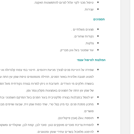
טיפול מכני לקוי עלול לגרום להתפשטות האקנה.
עצירות.
תסמינים
פצעים מוגלתיים .
נקודות שחורים.
צלקות.
עור שמנוני בעל גוון מבריק.
המלצות לטיפול עצמי
שמירה על היגיינת פנים לצורך מניעת זיהומים. חיטוי במי צמח קלנדולה או
למנוע תגובה אלרגית באזור הפנים, תחילה מטפטפים טיפת שמן עץ התה על
בעשרה חלקים מי הוורדים. תערובת זו ניתן למרוח בצורה נקודתית מעל הפ
של שמן עץ התה על הפצעים באמצעות מקלון צמר גפן.
יש לטפל בסבלנות בצורה סלקטיבית בעור הפנים בעל המרקם השמנוני ובח
מתכון מסכת פנים: כף מיץ בצל טרי, שתי כפות שמן זית, שבעה שזיפים מב
פושרים.
תוספת Zinc (אבץ פיקולינט).
להפחית צריכת סוכרים מזוקקים כגון: סוכר לבן, קמח לבן, שוקולדים ומשק
להימנע מלאכול בשרים עתירי שומן ומטוגנים.