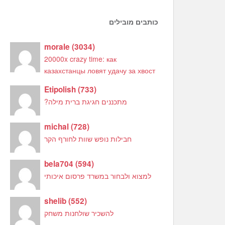
כותבים מובילים
morale
(
3034
)
20000x crazy time: как
казахстанцы ловят удачу за хвост
Etipolish
(
733
)
מתכננים חגיגת ברית מילה?
michal
(
728
)
חבילות נופש שוות לחורף הקר
bela704
(
594
)
למצוא ולבחור במשרד פרסום איכותי
shelib
(
552
)
להשכיר שולחנות משחק