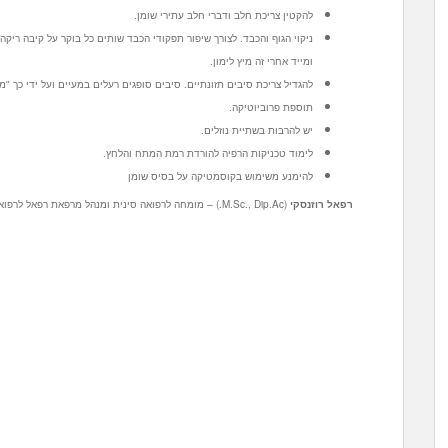
להקטין צריכת חלב ודברי חלב עתירי שומן.
ניקוי הגוף והכבד. לצורך שיפור תפקודי הכבד שותים כל בוקר על קיבה ריקה 
ומייד אחרי זה מיץ לימון.
להגדיל צריכת סיבים תזונתיים. סיבים סופגים רעלים במעיים ועל ידי כך "
תוספת פרוביוטיקה.
יש להרבות בשתיית נוזלים.
לימוד טכניקות הרפיה להורדת רמת המתח והלחץ.
להימנע משימוש בקוסמטיקה על בסיס שומן
רפאל רוזנסקי
(M.Sc., Dip.Ac.) – מומחה לרפואה סינית ומנהל מרפאת רפאל לרפואה משלימה. סניפים בתל אביב וראשל"צ. טל' 054-5721258