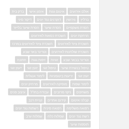
אולם אירועים
איטום גגות
אימון אישי
בדק בית
ברליץ
גירושין
דוקרנים נגד יונים
דיקור סיני
הסרת משקפיים
הסרת שיער
הסרת שיער בלייזר
הרחקת יונים
השכרת כסאות לאירועים
השכרת ציוד לאירועים
השכרת ציוד לאירועים במרכז
השכרת שולחנות לאירועים
וטרינר באר שבע
וטרינר בבאר שבע
זוגיות
זיפות גגות
חתונה
טיפול בנשירת שיער
טיפול זוגי
יועץ זוגי
ייעוץ זוגי
יעוץ זוגי
יריעות ביטומניות
לימוד אנגלית
לימוד שפות
מוסיקה לאירועים
מרחיק יונים
משחקים
ניקוי מרזבים
עבודה בחו"ל
עיצוב פנים
קבלני איטום
קידום אתרים
קניית רכב
רפואה משלימה
רפואה סינית
רשתות נגד יונים
רשת נגד יונים
שמלות כלה
שמלות ערב
תוספות שיער