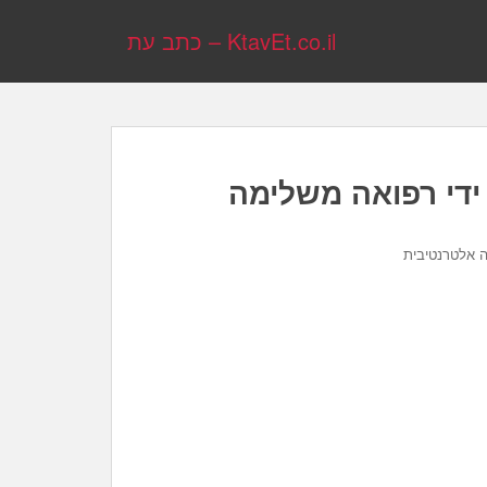
KtavEt.co.il – כתב עת
 ידי רפואה משלימה
 אלטרנטיבית