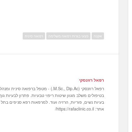
אקנה
פצעי בגרות רפואה משלימה
רפואה סינית
רפאל רוזנסקי
רפאל רוזנסקי (M.Sc., Dip.Ac.) - מטפל ברפ
בטיפולים משלב מגוון שיטות ריפוי טבעיות. פתרון לבעיות גוף ו
אתר: https://rafaclinic.co.il/