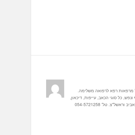
ואה סינית ומנהל מרפאות רפא לרפואה משלימה.
נפש, כל סוגי הכאב, עייפות, דיכאון,
בעיות נשים, פוריות, הרזיה ועוד. למרפאות רפא סניפים בתל אביב וראשל"צ. טל' 054-5721258