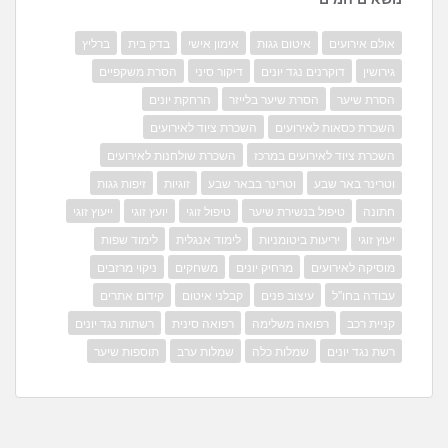
אולם אירועים
איטום גגות
אימון אישי
בדק בית
ברליץ
גירושין
דוקרנים נגד יונים
דיקור סיני
הסרת משקפיים
הסרת שיער
הסרת שיער בלייזר
הרחקת יונים
השכרת כסאות לאירועים
השכרת ציוד לאירועים
השכרת ציוד לאירועים במרכז
השכרת שולחנות לאירועים
וטרינר באר שבע
וטרינר בבאר שבע
זוגיות
זיפות גגות
חתונה
טיפול בנשירת שיער
טיפול זוגי
יועץ זוגי
ייעוץ זוגי
יעוץ זוגי
יריעות ביטומניות
לימוד אנגלית
לימוד שפות
מוסיקה לאירועים
מרחיק יונים
משחקים
ניקוי מרזבים
עבודה בחו"ל
עיצוב פנים
קבלני איטום
קידום אתרים
קניית רכב
רפואה משלימה
רפואה סינית
רשתות נגד יונים
רשת נגד יונים
שמלות כלה
שמלות ערב
תוספות שיער