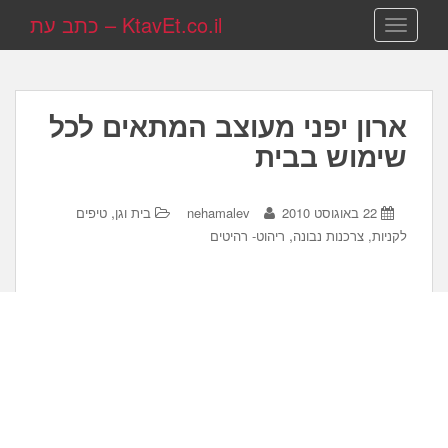
KtavEt.co.il – כתב עת
TOGGLE NAVIGATION
ארון יפני מעוצב המתאים לכל
שימוש בבית
,
22 באוגוסט 2010
nehamalev
בית וגן
טיפים
,
לקניות, צרכנות נבונה
ריהוט- רהיטים