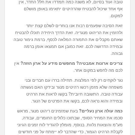
טובה ועוד בסיום, לא משנה כמה תמדדו את חלל החדר, אין
אף אחד שיכול להבטיח שהרהיטים יתאימו באופן מושלם
למקום.
זאת הסיבה שפעמים רבות אנו בוחרים לשלם קצת יותר
ולהזמין את הריהוט מנגריה. זאת הדרך היחידה תוכלו להבטיח
שאתם מקבלים את התמורה המלאה לכסף, ברמת גימור טובה
ובמידה הדרושה לכם. זאת כמובן אם תמצאו אומן ברמה
גבוהה.
צריכים
ארונות אמבטיה
? מחפשים מידע על
ארון הזזה
?
אין
לכם מה לחפש במקום אחר.
נגר לוקחים רק לפי המלצות. תחילה בררו עם חברים ובני
משפחה שלא מזמן רכשו רהיטים מנגר ובידקו האם נעשתה
עבודה טובה. התשובה חיובית? בקשו לראות את הרהיט
ובמידה והוא נראה לכם, בקשו את הפרטים של הנגר.
כמה עולה ארון נעליים?
בעת שמזמינים ריהוט מנגר, מראש
סכמו את המחיר הסופי, שבתוכו כלולים החומרים, עבודה,
מע"מ והוצאות נלוות. בנוסף, מומלץ להגדיר לוח זמנים הגיוני
לקבלת הרהיט הגמור, כדי שהדבר לא יימתח על פני חודשים