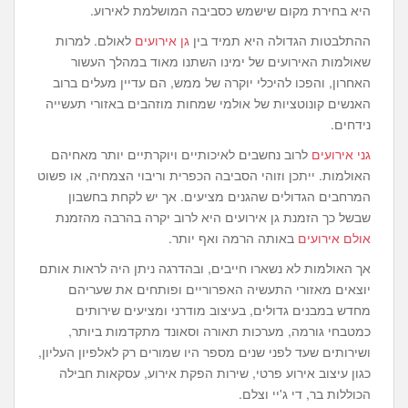
היא בחירת מקום שישמש כסביבה המושלמת לאירוע.
ההתלבטות הגדולה היא תמיד בין
גן אירועים
לאולם. למרות
שאולמות האירועים של ימינו השתנו מאוד במהלך העשור
האחרון, והפכו להיכלי יוקרה של ממש, הם עדיין מעלים ברוב
האנשים קונוטציות של אולמי שמחות מוזהבים באזורי תעשייה
נידחים.
גני אירועים
לרוב נחשבים לאיכותיים ויוקרתיים יותר מאחיהם
האולמות. ייתכן וזוהי הסביבה הכפרית וריבוי הצמחיה, או פשוט
המרחבים הגדולים שהגנים מציעים. אך יש לקחת בחשבון
שבשל כך הזמנת גן אירועים היא לרוב יקרה בהרבה מהזמנת
אולם אירועים
באותה הרמה ואף יותר.
אך האולמות לא נשארו חייבים, ובהדרגה ניתן היה לראות אותם
יוצאים מאזורי התעשיה האפרוריים ופותחים את שעריהם
מחדש במבנים גדולים, בעיצוב מודרני ומציעים שירותים
כמטבחי גורמה, מערכות תאורה וסאונד מתקדמות ביותר,
ושירותים שעד לפני שנים מספר היו שמורים רק לאלפיון העליון,
כגון עיצוב אירוע פרטי, שירות הפקת אירוע, עסקאות חבילה
הכוללות בר, די ג'יי וצלם.