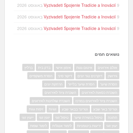
9 באוגוסט 2026
Vyzivadeti Spojenie Tradície a Inovácií
9 באוגוסט 2026
Vyzivadeti Spojenie Tradície a Inovácií
9 באוגוסט 2026
Vyzivadeti Spojenie Tradície a Inovácií
נושאים חמים
אולם אירועים
איטום גגות
אימון אישי
בדק בית
ברליץ
גירושין
דוקרנים נגד יונים
דיקור סיני
הסרת משקפיים
הסרת שיער
הסרת שיער בלייזר
הרחקת יונים
השכרת כסאות לאירועים
השכרת ציוד לאירועים
השכרת ציוד לאירועים במרכז
השכרת שולחנות לאירועים
וטרינר באר שבע
וטרינר בבאר שבע
זוגיות
זיפות גגות
חתונה
טיפול בנשירת שיער
טיפול זוגי
יועץ זוגי
ייעוץ זוגי
יעוץ זוגי
יריעות ביטומניות
לימוד אנגלית
לימוד שפות