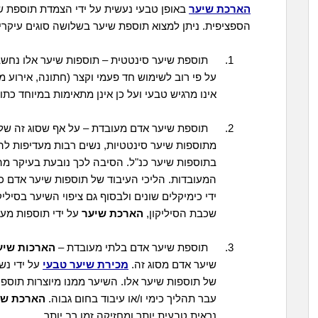
הארכת שיער
באופן טבעי נעשית על ידי הצמדת תוספת שיע
הספציפית. ניתן למצוא תוספת שיער בשלושה סוגים עיקריי
1. תוספת שיער סינטטית – תוספות שיער אלו נחשב
על פי רוב לשימוש חד פעמי וקצר (חתונה, אירוע מי
אינו מרגיש טבעי ועל כן אינן מתאימות במיוחד כ
2. תוספת שיער אדם מעובדת – על אף שסוג זה של 
מתוספות שיער סינטטיות, נשים רבות מעדיפות ל
בתוספות שיער כנ"ל. הסיבה לכך נובעת בעיקר 
המעובדות. הליכי העיבוד של תוספות שיער אדם כול
ידי כימיקלים שונים ולבסוף גם ציפוי השיער בסיל
שכבת הסיליקון,
הארכת שיער
על ידי תוספות מעו
3. תוספת שיער אדם בלתי מעובדת –
הארכות שיע
שיער אדם מסוג זה.
מכירת שיער טבעי
על ידי נש
של תוספות שיער אלו. השיער ממנו מיוצרות תוספו
עבר תהליך כימי ו/או עיבוד בחום גבוה.
הארכת שי
נראית טבעית יותר ומחזיקה זמן רב יותר.