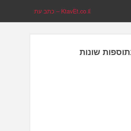
KtavEt.co.il – כתב עת
תוספות שונות