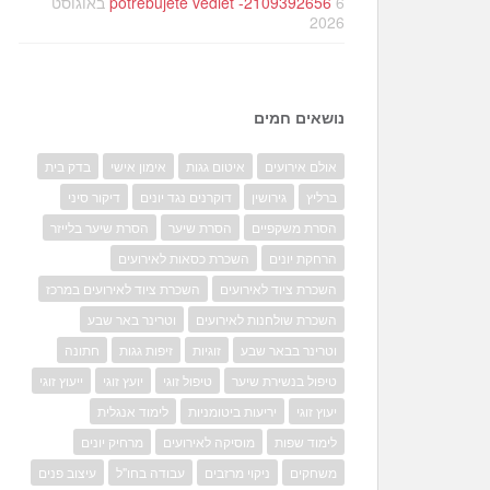
potrebujete vedieť -2109392656
6 באוגוסט
2026
נושאים חמים
אולם אירועים
איטום גגות
אימון אישי
בדק בית
ברליץ
גירושין
דוקרנים נגד יונים
דיקור סיני
הסרת משקפיים
הסרת שיער
הסרת שיער בלייזר
הרחקת יונים
השכרת כסאות לאירועים
השכרת ציוד לאירועים
השכרת ציוד לאירועים במרכז
השכרת שולחנות לאירועים
וטרינר באר שבע
וטרינר בבאר שבע
זוגיות
זיפות גגות
חתונה
טיפול בנשירת שיער
טיפול זוגי
יועץ זוגי
ייעוץ זוגי
יעוץ זוגי
יריעות ביטומניות
לימוד אנגלית
לימוד שפות
מוסיקה לאירועים
מרחיק יונים
משחקים
ניקוי מרזבים
עבודה בחו"ל
עיצוב פנים