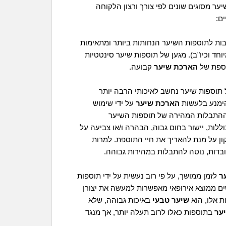
ר מסוגים שונים לפי צורך ורצון הלקוחה
ם:
ות לתוספות השיער הנחותות ביותר ומתאימות
וחד וכיו"ב). מגען של תוספות שיער סינטטיות
תוספת של
הארכת שיער
קבועה.
תוספות שיער נחשב לאיכותי הרבה יותר
הימנע בלעשות
הארכת שיער
על ידי שימוש
מההתבלות המהירה של תוספות השיער
לות, יישור בחום גבוה, הבהרה ו/או צביעה על
יקון על מנת להאריך את חיי התוספת. למרות
בדות, נוטה להתבלות במהירות גבוהה.
ר
לזמן ממושך, על פי רוב נעשית על ידי תוספות
ים ממוצא אירופאי מאפשרות למעשה את יצורן
ת אלו, הוא
שיער טבעי
באיכות גבוהה, שלא
ער
בתוספות כאלו לרוב תעלה יותר, אך מנגד