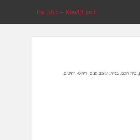
KtavEt.co.il – כתב עת
,
,
,
,
,
בית חכם
בנייה
עיצוב פנים
ריהוט- רהיטים