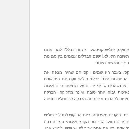
ש ווקס, פוליש קריסטל. מה זה בכלל? למה אתם
תשובה היא לא! ישנם הבדלים עצומים בין סגנונות
 יקר ומכשור מיוחד:
וקס, בעבר היו שמים ווקס חם שהיה מצפה את
חסרונות הינם רבים: פוליש ווקס חם היה גורם
יו נשארים סימני גרירה על הרצפה. כיום איכות
יכות גבוה יותר טובה ואינה מחליקה. הברקה
שנים מה שהפך את המרצפות לזוהרות ובזכות זה הברקה קריסטלית תפסה
ים היקרים מאירופה. כיום הביקוש לתהליך פוליש
מרים הוזל, יש ייצור מקומי איכותי במידה רבה
ל אדם. בין אם אתה צריך ליטוש שיש, ליטוש אבן,