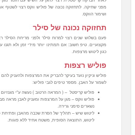
מפני שחיקה. לתחזוקה נכונה של פוליש ווקס רצוי לשטוף א
ושימור הווקס.
תחזוקה נכונה של סילר
פעם בשלוש שנים רצוי למרוח סילר ולפני מריחת הסילר רצו
מקצועיים. טיפ חשוב: אם תמתינו יותר מידי זמן ולא תגנו 
כגון ליטוש מרצפות.
פוליש רצפות
פוליש וניקיון נועד בעיקר להבריק את המרצפות ולהעניק להם מ
לשמור על האבן. מספר טיפים לגבי פוליש:
פוליש קריסטל – ( המראה הרטוב ) נעשה ע"י מגנזיום
פוליש ווקס – מגן על המרצפות ומעניק לאבן מראה מב
נשארים סימני גרירה.
ליטוש שיש – תהליך של הסרת שכבה מהאבן ופתיחת פו
ליטוש, התוצאה הסופית, משטח אחיד ללא פוגות.