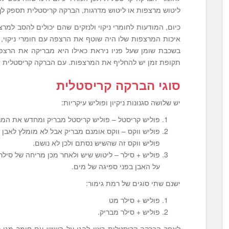
ליטוש מרצפות או ליטוש מדרגות, הברקה קריסטלית תספק לך א
כיום, המודעות לחומרי ניקוי ולנזקים שהם יכולים להסב למ
איכות המרצפות שלו היה שוטף את הרצפה עם חומרי ניקוי, ה
בשכבת שומן שעל פניו ניראת כאילו היא מבריקה את הר
תקופת זמן יש להחליף את המרצפות. עם הברקה קריסטלית זה
סוגי הברקה קריסטלית
יש שלושה סגנונות ניקיון ופוליש עיקריות:
פוליש קריסטל – פוליש קריסטל מבריק ומחדש את המרצ
פוליש ווקס – ווקס אומנם מבריק אבל לא מומלץ לאבן 
פוליש ווקס זה שהשיש נסתם ולכן לא נושם.
פוליש + סילר – ליטוש שיש ולאחר מכן מריחה של סילר
על האבן בפני ספיגה של מים.
ישנם שתי סוגים של רמת גימור:
פוליש + סילר מט
פוליש + סילר מבריק.
לאחר הברקה קריסטלית רצוי להגן על השיש עם חומר מגן 