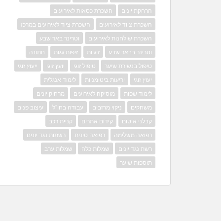
הרחקת יונים
השכרת כסאות לאירועים
השכרת ציוד לאירועים
השכרת ציוד לאירועים במרכז
השכרת שולחנות לאירועים
וטרינר באר שבע
וטרינר בבאר שבע
זוגיות
זיפות גגות
חתונה
טיפול בנשירת שיער
טיפול זוגי
יועץ זוגי
ייעוץ זוגי
יעוץ זוגי
יריעות ביטומניות
לימוד אנגלית
לימוד שפות
מוסיקה לאירועים
מרחיק יונים
משחקים
ניקוי מרזבים
עבודה בחו"ל
עיצוב פנים
קבלני איטום
קידום אתרים
קניית רכב
רפואה משלימה
רפואה סינית
רשתות נגד יונים
רשת נגד יונים
שמלות כלה
שמלות ערב
תוספות שיער