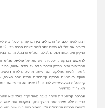
רצינו לספר לכם על ההבדלים בין הברקה קריסטלית, פולי
צריכים את זה? לא פשוט יותר לומר "אנחנו חברת ניקיון?" ה
הניקיון ואם אנחנו נכנסים לעולם הפוליש אז בכלל מדובר בציוד
לדוגמה
:
הברקה קריסטלית היא סוג של
פוליש
, פוליש ו
המרצפות והיה מספק שכבת הגנה על בסיס שעווה, כמובן ה
לרצפה להיות מחליקה ואם הייתם מחליטים לגרור רהיטים ה
הווקס באמצעות הברקה קריסטלית הרבה יותר עשירה, בא
קריסטלית הגיע לישראל לפני כ- 15 
תאוצה די מדהימה.
הברקה
קריסטלית
הייתה בעבר מאוד יקרה בגלל יבוא החומר
בדירות עלה מאחר שזה תהליך נחוץ. בעקבות זאת יבוא החו
לחומרי הברקה קריסטלית ולכן המחיר כיום הינו שווה נפש לכ