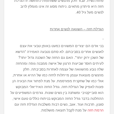
פחות נשית. עבור חלק מהנשים ששותפות לתחושה זו הגדלת
חזה היא פיתרון מתאים. ניתוח מסוג זה אינו מומלץ לרוב
לנשים מעל גיל 40.
הגדלת חזה – השוואה לנשים אחרות
בני אדם הם יצורים המשווים כמעט באופן טבעי את עצם
לאנשים אחרים בסביבתם. לא סתם נטבעה האמירה "הדשא
של השכן ירוק יותר". האם גם החזה של השכנה גדול יותר?
לעיתים חוסר שביעות הרצון של אישה ממבנה גופה ומהחזה
שלה נובע מהשוואה של עצמה לאחרות בסביבתה. חלק
מהנשים מוצאות עצמן מייחלות לחזה כמו של ההיא או אחרת,
אולי כמו של שחקנית מפורסמת. על מנת לפתור את הבעיה הן
פונות לאפיק של הגדלת חזה. גודל החזה האידיאלי המבוקש
הוא סובייקטיבי ומשתנה בין נשים שונות. גורמים המשפיעים על
ההחלטה בדבר גודל החזה המבוקש בניתוח כוללים טעם אישי,
סגנון, תרבות ועוד. אגב, נשים רבות משלבות הגדלת חזה עם
הרמת חזה
על מנת לקבל תוצאה מושלמת.