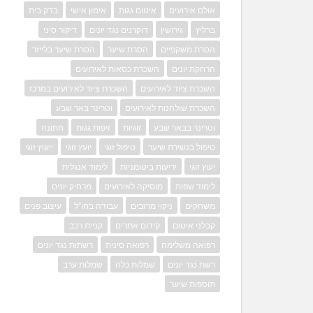
אולם אירועים
איטום גגות
אימון אישי
בדק בית
ברליץ
גירושין
דוקרנים נגד יונים
דיקור סיני
הסרת משקפיים
הסרת שיער
הסרת שיער בלייזר
הרחקת יונים
השכרת כסאות לאירועים
השכרת ציוד לאירועים
השכרת ציוד לאירועים במרכז
השכרת שולחנות לאירועים
וטרינר באר שבע
וטרינר בבאר שבע
זוגיות
זיפות גגות
חתונה
טיפול בנשירת שיער
טיפול זוגי
יועץ זוגי
ייעוץ זוגי
יעוץ זוגי
יריעות ביטומניות
לימוד אנגלית
לימוד שפות
מוסיקה לאירועים
מרחיק יונים
משחקים
ניקוי מרזבים
עבודה בחו"ל
עיצוב פנים
קבלני איטום
קידום אתרים
קניית רכב
רפואה משלימה
רפואה סינית
רשתות נגד יונים
רשת נגד יונים
שמלות כלה
שמלות ערב
תוספות שיער