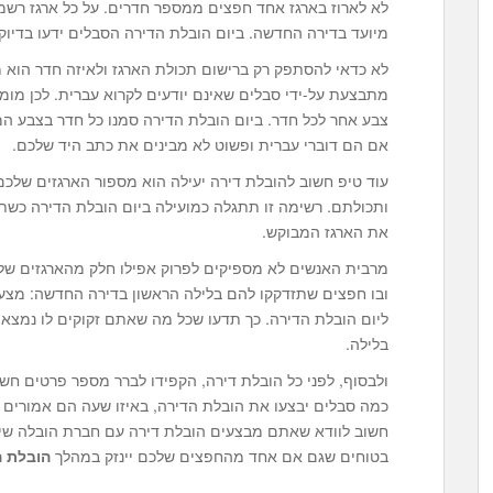
לא לארוז בארגז אחד חפצים ממספר חדרים. על כל ארגז רשמו
מיועד בדירה החדשה. ביום הובלת הדירה הסבלים ידעו בדיוק ה
לא כדאי להסתפק רק ברישום תכולת הארגז ולאיזה חדר הוא מי
מתבצעת על-ידי סבלים שאינם יודעים לקרוא עברית. לכן מומ
צבע אחר לכל חדר. ביום הובלת הדירה סמנו כל חדר בצבע המי
אם הם דוברי עברית ופשוט לא מבינים את כתב היד שלכם.
עוד טיפ חשוב להובלת דירה יעילה הוא מספור הארגזים שלכ
ותכולתם. רשימה זו תתגלה כמועילה ביום הובלת הדירה כשת
את הארגז המבוקש.
מרבית האנשים לא מספיקים לפרוק אפילו חלק מהארגזים שלהם
ובו חפצים שתזדקקו להם בלילה הראשון בדירה החדשה: מצעים
ליום הובלת הדירה. כך תדעו שכל מה שאתם זקוקים לו נמצא
בלילה.
ולבסוף, לפני כל הובלת דירה, הקפידו לברר מספר פרטים חש
כמה סבלים יבצעו את הובלת הדירה, באיזו שעה הם אמורים ל
חשוב לוודא שאתם מבצעים הובלת דירה עם חברת הובלה שיש 
בטוחים שגם אם אחד מהחפצים שלכם יינזק במהלך
הובלת ה