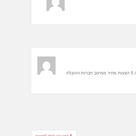
אתר מומלץ בתחום ההובלות – הובלות בישראך. כנסו וקבלו 5 הצעות מחיר ממיטב חברות ההובלה
שיש אבן קיסר למטבח