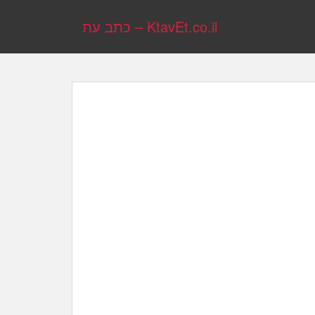
KtavEt.co.il – כתב עת