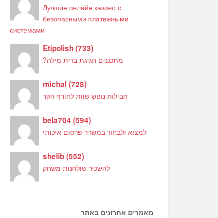
Лучшие онлайн казино с
безопасными платежными
системами
Etipolish
(
733
)
מתכננים חגיגת ברית מילה?
michal
(
728
)
חבילות נופש שוות לחורף הקר
bela704
(
594
)
למצוא ולבחור במשרד פרסום איכותי
shelib
(
552
)
להשכיר שולחנות משחק
מאמרים אחרונים באתר