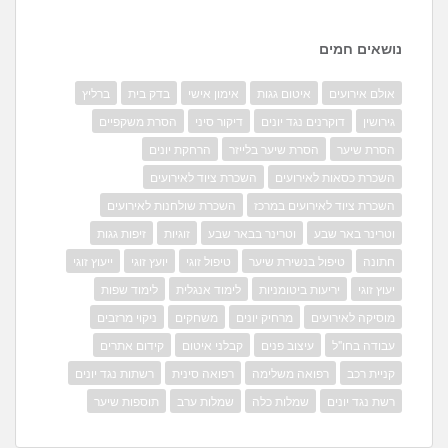
נושאים חמים
אולם אירועים
איטום גגות
אימון אישי
בדק בית
ברליץ
גירושין
דוקרנים נגד יונים
דיקור סיני
הסרת משקפיים
הסרת שיער
הסרת שיער בלייזר
הרחקת יונים
השכרת כסאות לאירועים
השכרת ציוד לאירועים
השכרת ציוד לאירועים במרכז
השכרת שולחנות לאירועים
וטרינר באר שבע
וטרינר בבאר שבע
זוגיות
זיפות גגות
חתונה
טיפול בנשירת שיער
טיפול זוגי
יועץ זוגי
ייעוץ זוגי
יעוץ זוגי
יריעות ביטומניות
לימוד אנגלית
לימוד שפות
מוסיקה לאירועים
מרחיק יונים
משחקים
ניקוי מרזבים
עבודה בחו"ל
עיצוב פנים
קבלני איטום
קידום אתרים
קניית רכב
רפואה משלימה
רפואה סינית
רשתות נגד יונים
רשת נגד יונים
שמלות כלה
שמלות ערב
תוספות שיער