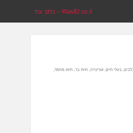
KtavEt.co.il – כתב עת
,
,
,
,
,
לבים
בעלי חיים
וטרינריה
חיות בר
חיות מחמד