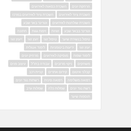
הרחקת יונים
השכרת כסאות לאירועים
השכרת ציוד לאירועים
השכרת ציוד לאירועים במרכז
השכרת שולחנות לאירועים
וטרינר באר שבע
וטרינר בבאר שבע
זוגיות
זיפות גגות
חתונה
טיפול בנשירת שיער
טיפול זוגי
יועץ זוגי
ייעוץ זוגי
יעוץ זוגי
יריעות ביטומניות
לימוד אנגלית
לימוד שפות
מוסיקה לאירועים
מרחיק יונים
משחקים
ניקוי מרזבים
עבודה בחו"ל
עיצוב פנים
קבלני איטום
קידום אתרים
קניית רכב
רפואה משלימה
רפואה סינית
רשתות נגד יונים
רשת נגד יונים
שמלות כלה
שמלות ערב
תוספות שיער