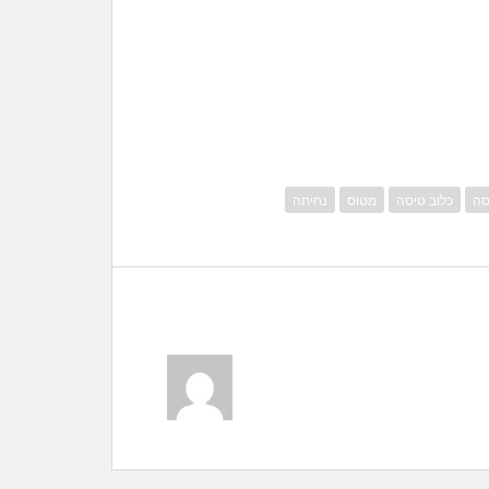
סה
כלוב טיסה
מטוס
נחיתה