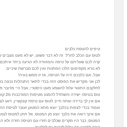
טיפים להטסת כלבים
לטוס עם הכלב לחו"ל זה לא דבר פשוט, יש לא מעט מצבים ש
קרה לכם שעליתם על טיסה והמזוודה לא הגיעה ביחד איתכם
לא נורא מקסימום הלכו המתנות ואין לכם מברשת שיניים.
אבל, אם כלבכם היה על הטיסה, אז זו ממש בעיה!
לכן אני מקדיש את הפוסט הזה בכדי לתאר התנהלות נכונה בט
לחלקכם התאור עלול להשמע מעט היסטרי, אבל היי מדובר פ
טוס בטיסה ישירה והשתדל להמנע מטיסות המורכבות מ2 קווי טיסה.
אם אין לך ברירה ואתה חייב לטוס עם טיסת קונקשיין, דאג 
ועמוד בכדי לצפות בכלבך יוצא מתא המטען ועובר לטיסת הה
אם אינך רואה את כלבך יוצא מן המטוס, אל תתן למטוס לצא
המטוס, כבר היו מקרים שכלבים חזרו עם הטיסה חזרה ולא המ
קורה למטען וזה עלול לקרות גם לכלבים.