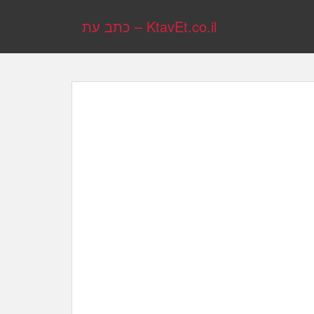
KtavEt.co.il – כתב עת