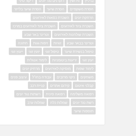
ברליץ
גירושין
דוקרנים נגד יונים
דיקור סיני
הסרת משקפיים
הסרת שיער
הסרת שיער בלייזר
הרחקת יונים
השכרת כסאות לאירועים
השכרת ציוד לאירועים
השכרת ציוד לאירועים במרכז
השכרת שולחנות לאירועים
וטרינר באר שבע
וטרינר בבאר שבע
זוגיות
זיפות גגות
חתונה
טיפול בנשירת שיער
טיפול זוגי
יועץ זוגי
ייעוץ זוגי
יעוץ זוגי
יריעות ביטומניות
לימוד אנגלית
לימוד שפות
מוסיקה לאירועים
מרחיק יונים
משחקים
ניקוי מרזבים
עבודה בחו"ל
עיצוב פנים
קבלני איטום
קידום אתרים
קניית רכב
רפואה משלימה
רפואה סינית
רשתות נגד יונים
רשת נגד יונים
שמלות כלה
שמלות ערב
תוספות שיער