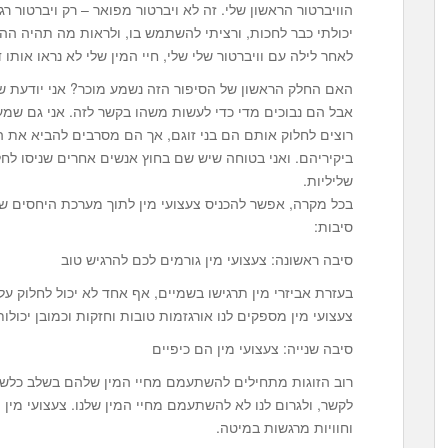
הוויברטור הראשון שלי. זה לא ויברטור מפואר – רק ויברטור רג
יכולתי כבר לחכות, ורציתי להשתמש בו, ולראות מה תהיה הה
לאחר לילה עם וויברטור שלי שלי, חיי המין שלי לא נראו אותו
האם החלק הראשון של הסיפור הזה נשמע מוכר? אני יודעת שכ
אבל הם נבוכים מדי כדי לעשות משהו בקשר לזה. אני גם שמעת
רוצים לחלוק אותם הם בני זוגם, אך הם מסרבים להביא את
ביקיריהם. ואני בטוחה שיש שם בחוץ אנשים אחרים שניסו לחלו
שליליות.
בכל מקרה, אפשר להכניס צעצועי מין לתוך מערכת היחסים ש
סיבות:
סיבה ראשונה: צעצועי מין גורמים לכם להרגיש טוב
בעזרת אביזרי מין תרגישו בשמיים, אף אחד לא יכול לחלוק על
צעצועי מין מספקים לנו אורגזמות טובות וחזקות וכמובן יכולו
סיבה שנייה: צעצועי מין הם כיפיים
רוב הזוגות מתחילים להשתעמם מחיי המין שלהם בשלב כלשהו
לקשר, ולגרום לנו לא להשתעמם מחיי המין שלנו. צעצועי מין
וחוויות מרגשות במיטה.