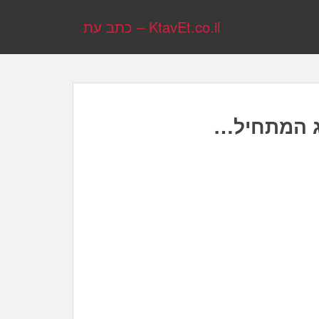
KtavEt.co.il – כתב עת
וג המתחיל…