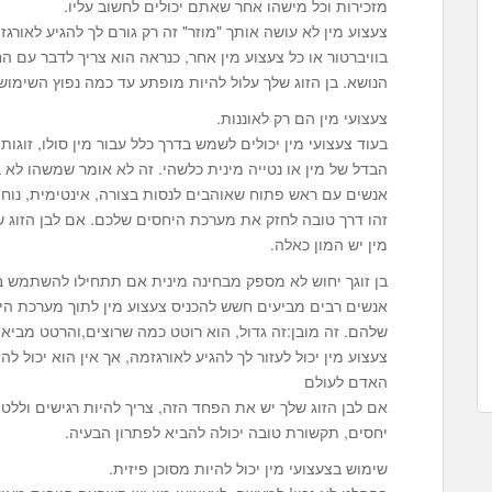
מזכירות וכל מישהו אחר שאתם יכולים לחשוב עליו.
צעצוע מין לא עושה אותך "מוזר" זה רק גורם לך להגיע לאור
בוויברטור או כל צעצוע מין אחר, כנראה הוא צריך לדבר עם 
הנושא. בן הזוג שלך עלול להיות מופתע עד כמה נפוץ השימוש ב
צעצועי מין הם רק לאוננות.
בעוד צעצועי מין יכולים לשמש בדרך כלל עבור מין סולו, זוגו
הבדל של מין או נטייה מינית כלשהי. זה לא אומר שמשהו לא
אנשים עם ראש פתוח שאוהבים לנסות בצורה, אינטימית, נוחה
זהו דרך טובה לחזק את מערכת היחסים שלכם. אם לבן הזוג ש
מין יש המון כאלה.
בן זוגך יחוש לא מספק מבחינה מינית אם תתחילו להשתמש בצ
אנשים רבים מביעים חשש להכניס צעצוע מין לתוך מערכת היחס
שלהם. זה מובן:זה גדול, הוא רוטט כמה שרוצים,והרטט מביא 
צעצוע מין יכול לעזור לך להגיע לאורגזמה, אך אין הוא יכול ל
האדם לעולם
אם לבן הזוג שלך יש את הפחד הזה, צריך להיות רגישים ולל
יחסים, תקשורת טובה יכולה להביא לפתרון הבעיה.
שימוש בצעצועי מין יכול להיות מסוכן פיזית.