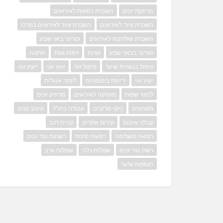
הרחקת יונים
השכרת כסאות לאירועים
השכרת ציוד לאירועים
השכרת ציוד לאירועים במרכז
השכרת שולחנות לאירועים
וטרינר באר שבע
וטרינר בבאר שבע
זוגיות
זיפות גגות
חתונה
טיפול בנשירת שיער
טיפול זוגי
יועץ זוגי
ייעוץ זוגי
יעוץ זוגי
יריעות ביטומניות
לימוד אנגלית
לימוד שפות
מוסיקה לאירועים
מרחיק יונים
משחקים
ניקוי מרזבים
עבודה בחו"ל
עיצוב פנים
קבלני איטום
קידום אתרים
קניית רכב
רפואה משלימה
רפואה סינית
רשתות נגד יונים
רשת נגד יונים
שמלות כלה
שמלות ערב
תוספות שיער