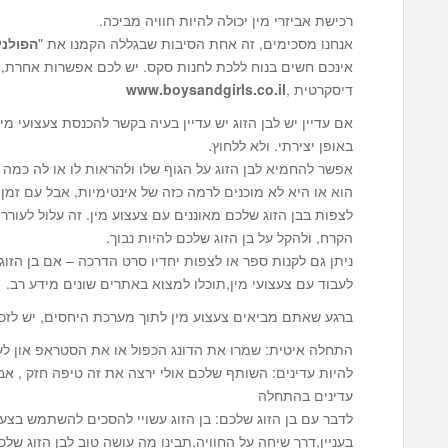
רכישת אביזרי מין יכולה להיות חוויה מביכה.
אנחנו מסכימים, זה אחת הסיבות שבגללה הקמנו את "
הפולני
אינכם חשים בנוח ללכת לחנות סקס. יש לכם אפשרות אחרת, 
דיסקרטית ,
www.boysandgirls.co.il
אם עדיין יש לבן הזוג יש עדיין בעיה בקשר להכנסת צעצועי מי
באופן יצירתי. ולא ללחוץ.
אפשר להחמיא לבן הזוג על הגוף שלו ולהראות לו או לה כמה
הוא או היא לא מוכנים לרמה כזה של אינטימיות, אבל עם זמן 
לצפות בבן הזוג שלכם מאוננים עם צעצוע מין. זה עלול לעור
הקרח, ולהקל על בן הזוג שלכם להיות נבוך.
ניתן גם לקנות ספר או לצפות יחדיו סרט הדרכה – אם בן הזוג
לעבוד עם צעצועי מין,תוכלו למצוא באתרים שונים מידע רב.
ברגע שאתם מביאים צעצוע מין לתוך מערכת היחסים, יש לזכו
התחלה איטית: שמרו את הדונג הכפול או את הסטראפ און לעתי
להיות עדינים: השותף שלכם אולי ירצה את זה טיפה חזק , 
עדינים בהתחלה
בעניין,דרך שיחה על החוויה,תבינו מה עושה טוב לבן הזוג שלכ