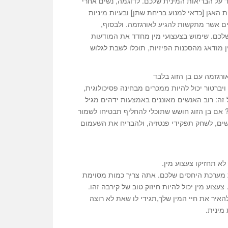
ד על הבריאות המינית שלכם. לדוגמה, נשים אחרי
האגן [כדאי למנוע בריחת שתן] ובעיות מיניות
ים אשר מתקשות להגיע לאורגזמה. ולבסוף,
לכם. שימוש בצעצועי מין מחדד את המודעות
ן מודאג מהסכנות הפיזיות, תוכלו לשבת לגלוש
ורגזמה עם בן הזוג בלבד
 ויברטור יכול להיות ממכרים מבחינה פסיכולוגית,
ה: רוב האנשים מאוננים באמצעות ידהים מגיל
 אם בן הזוג חושש שתוכלי להחליף תבטיחו לשמור
דשים, לשחק תפקידי פנטזיה, ולהבריח את השעמום
א תחזיקו צעצוע מין.
ת מערכת היחסים שלכם. אתה צריך כמות מסוימת
עצוע מין יכול להיות חיזוק טוב של קירבה זהו.
איר את חיי המין שלך,תגידי לו שאת לא רוצה
מינית.