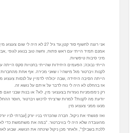
אני רוצה לחשוף סוד קטן,עד גיל 27 לא 
אמנם תמיד הייתי עם ראש פתוח, וחשה טוב בנוגע לגופי ,אב
מיני סיבות טיפשיות.
הייתי נבוכה; הפעמים היחידות שהייתי בחנויות סקס הייתה ע
לקנות ויברטור מול מישהי\ ו שאני מכירה. אף אחת מהחברות 
הייתה הסיבה היחידה ,שבה יכולתי לדמיין על לנסות צעצוע מי
אז בהחלט לא היה לי נוח לדבר על איתם על נושא זה.
רק נימפומניות נעזרות בצעצועי מין, לא? או בנות שבני זוגם 
יודעת מה לקנות? למרות שרציתי לרכוש ויברטור ,חוסר ההחלט
מנעו ממני צעצוע מין
מהעובדה שלא היה לי בוויברטור. "במה את משתמשת כדי לאו
ללכת בשבילך", ולאחר מכן ניקול שינתה את הנושא. שבוע לאח