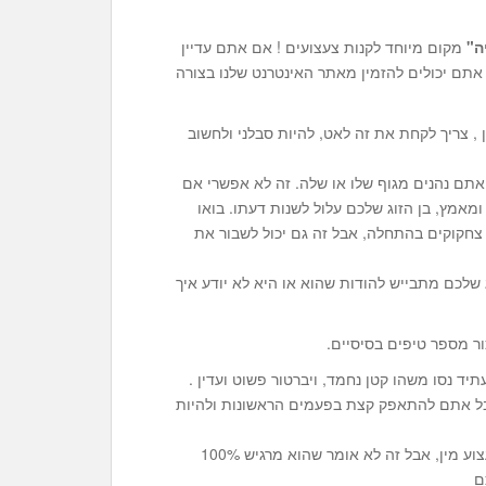
ה"
מקום מיוחד לקנות צעצועים ! אם אתם עדיין
אתם יכולים להזמין מאתר האינטרנט שלנו בצורה
ן , צריך לקחת את זה לאט, להיות סבלני ולחשוב
 אתם נהנים מגוף שלו או שלה. זה לא אפשרי אם
ומאמץ, בן הזוג שלכם עלול לשנות דעתו. בואו
ר צחקוקים בהתחלה, אבל זה גם יכול לשבור את
 שלכם מתבייש להודות שהוא או היא לא יודע איך
ר מספר טיפים בסיסיים.
ד נסו משהו קטן נחמד, ויברטור פשוט ועדין .
אבל אתם להתאפק קצת בפעמים הראשונות ולהיות
לדבר עם בן הזוג שלכם: בן הזוג עשויי להסכים להשתמש בצעצוע מין, אבל זה לא אומר שהוא מרגיש 100%
ם