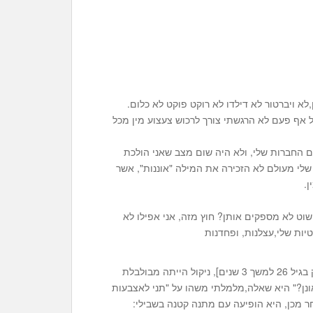
היה לי שום צעצוע מין,לא ויברטור לא דילדו לא רוקט פוקט לא כלום.
ל אף פעם לא הרגשתי צורך לרכוש צעצוע מין מכל
ם החברות שלי, ולא היה שום מצב שאני הולכת
שלי מעולם לא הזכירה את המילה "אוננות", אשר
ן.
פשוט לא מספקים אותן? חוץ מזה, אני אפילו לא
יות שלי,עצלנות, ופחדנות
ואז פגשתי את ניקול. חברה שהכרתי בניו יורק [עברתי לניו יורק בגיל 26 למשך 3 שנים], ניקול הייתה מבולבלת
נן?" היא שאלה,מלמלתי משהו על "תני לאצבעות
ר מכן, היא הופיעה עם מתנה קטנה בשבילי: