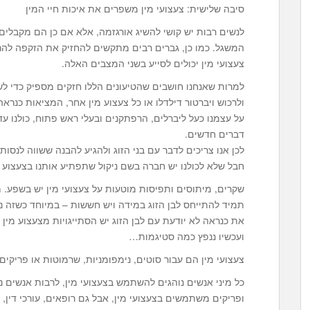
סיבה שלישית: צעצועי מין משפרים את איכות חיי המין
לנשים רבות יש קושי להשיג אורגזמה, אלא אם כן הם מקבלים ג
המשגל. כמו כן, גברים רבים מתקשים להחזיק את הזקפה להר
צעצועי מין יכולים לסייע בשני המצבים האלה.
למרות שאנחנו חושבים שהטיעונים הללו חזקים מספיק כדי לש
ולרכוש ויברטור דילדלו או כל צעצוע מין אחר, המציאות כנראה 
על עצמנו כעל ליברלים, הרפתקנים ובעלי ראש פתוח, כולנו עד
דברים חדשים.
לכן אנו צריכים לדבר עם בני הזוג ולהגיע להבנה ששווה לנסות 
חבל שלא לכולנו יש חברה בשם ניקול שתפתיע אותנו בצעצוע מי
שקרים, מיתוסים ותפיסות מוטעות על צעצועי מין יש בשפע. מי
תמיד להתייחס לבן הזוג במידה ויש חששות – במיוחד כשזה נ
את כנראה לא יודעת עם לבן הזוג יש הסתייגויות מצעצוע מין 
ועכשיו ננפץ כמה סטיגמות…
צעצועי מין הם עבור סוטים, נימפומניות, שרמוטות או פריקים.
כל מיני אנשים נוהגים להשתמש בצעצועי מין, לרבות אנשים נור
ופריקים משתמשים בצעצועי מין, אבל גם רופאים, עורכי דין, עק