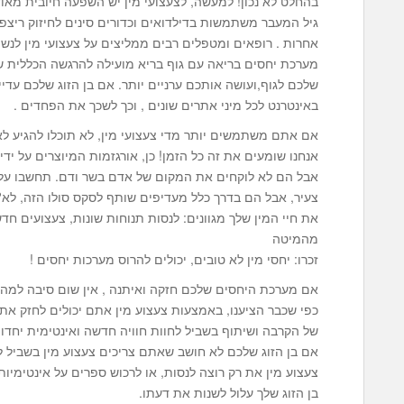
בהחלט לא נכון! למעשה, לצעצועי מין יש השפעה חיובית מאו
גיל המעבר משתמשות בדילדואים וכדורים סינים לחיזוק ריצפת 
אחרות . רופאים ומטפלים רבים ממליצים על צעצועי מין לנש
מערכת יחסים בריאה עם גוף בריא מועילה להרגשה הכללית ש
שלכם לגוף,ועושה אותכם ערניים יותר. אם בן הזוג שלכם עדיי
באינטרנט לכל מיני אתרים שונים , וכך לשכך את הפחדים .
אם אתם משתמשים יותר מדי צעצועי מין, לא תוכלו להגיע לא
אנחנו שומעים את זה כל הזמן! כן, אורגזמות המיוצרים על ידי
אבל הם לא לוקחים את המקום של אדם בשר ודם. תחשבו על ז
צעיר, אבל הם בדרך כלל מעדיפים שותף לסקס סולו הזה, לא?
את חיי המין שלך מגוונים: לנסות תנוחות שונות, צעצועים ח
מהמיטה
זכרו: יחסי מין לא טובים, יכולים להרוס מערכות יחסים !
אם מערכת היחסים שלכם חזקה ואיתנה , אין שום סיבה למה ל
כפי שכבר הציענו, באמצעות צעצוע מין אתם יכולים לחזק א
של הקרבה ושיתוף בשביל לחוות חוויה חדשה ואינטימית יחדו. צ
אם בן הזוג שלכם לא חושב שאתם צריכים צעצוע מין בשביל לה
צעצוע מין את רק רוצה לנסות, או לרכוש ספרים על אינטימיות 
בן הזוג שלך עלול לשנות את דעתו.