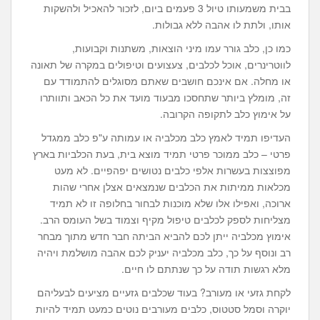
בבית משמעותו טיול 3 פעמים ביום, לזכור להאכיל ולהשקות
אותו, ולתת לו אהבה ללא גבולות.
כמו כן, כלב גורר עמו מיני הוצאות, משתנות וקבועות,
לווטרינרים, אוכל לכלבים, צעצועים וטיפולים במקרה של תאונה
או מחלה. אם אינכם חושבים שאתם מסוגלים להתמודד עם
זה, מומלץ ביותר שתחסכו מבעוד מועד את כל הכאב ותוותרו
על אימוץ כלב לתקופה הקרובה.
העדיפו תמיד לאמץ כלב מכלביה או עמותה ע"פ כלב ממגדל
פרטי – כלב ממוכר פרטי תמיד מוצא בית, בעת הכלביות בארץ
מפוצצות בעשרות אלפי כלבים נטושים יפהפיים. לא מעט
מכלאות ממיתות את הכלבים שנמצאים אצלן אחרי שהות
ארוכה, ואפילו אלו שלא מוכנות לבחור בחלופה זו לא תמיד
מצליחות לספק לכלבים טיפול מקיף וצמוד בשל העומס הרב.
אימוץ מכלביה ייתן לכם להביא הביתה חבר חדש מתוך מבחר
רב ונוסף על כך, כלב מכלביה יעניק לכם אהבה מושלמת ויהיה
מלא רגשות תודה על כך שנתתם לו חיים.
לקחת גזעי או מעורב? בעוד שכלבים גזעיים מציעים לבעליהם
יוקרה וסמל סטטוס, כלבים מעורבים נוטים כמעט תמיד להיות