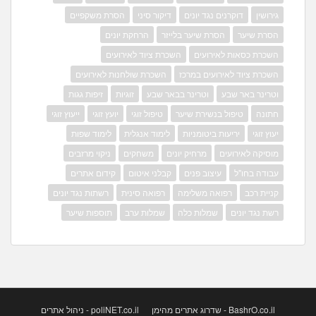
גירושין
דוקרנים נגד יונים
דיקור סיני
הסרת משקפיים
הסרת שיער
הסרת שיער בלייזר
הרחקת יונים
השכרת כסאות לאירועים
השכרת ציוד לאירועים
השכרת ציוד לאירועים במרכז
השכרת שולחנות לאירועים
וטרינר באר שבע
וטרינר בבאר שבע
זוגיות
זיפות גגות
חתונה
טיפול בנשירת שיער
טיפול זוגי
יועץ זוגי
ייעוץ זוגי
יעוץ זוגי
יריעות ביטומניות
לימוד אנגלית
לימוד שפות
מוסיקה לאירועים
מרחיק יונים
משחקים
ניקוי מרזבים
עבודה בחו"ל
עיצוב פנים
קבלני איטום
קידום אתרים
קניית רכב
רפואה משלימה
רפואה סינית
רשתות נגד יונים
רשת נגד יונים
שמלות כלה
שמלות ערב
תוספות שיער
BashrO.co.il - שדרוג אתרים מהימן
poliNET.co.il - ניהול אתרים