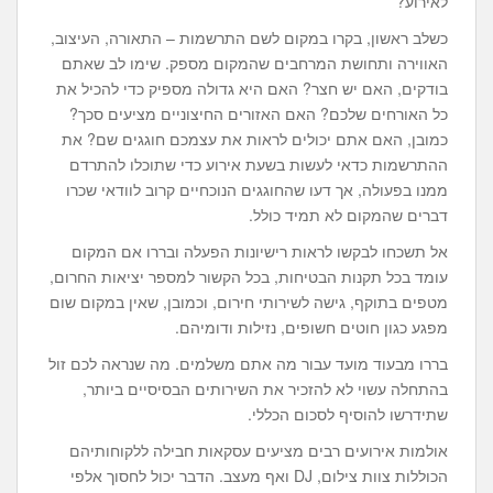
לאירוע?
כשלב ראשון, בקרו במקום לשם התרשמות – התאורה, העיצוב,
האווירה ותחושת המרחבים שהמקום מספק. שימו לב שאתם
בודקים, האם יש חצר? האם היא גדולה מספיק כדי להכיל את
כל האורחים שלכם? האם האזורים החיצוניים מציעים סכך?
כמובן, האם אתם יכולים לראות את עצמכם חוגגים שם? את
ההתרשמות כדאי לעשות בשעת אירוע כדי שתוכלו להתרדם
ממנו בפעולה, אך דעו שהחוגגים הנוכחיים קרוב לוודאי שכרו
דברים שהמקום לא תמיד כולל.
אל תשכחו לבקשו לראות רישיונות הפעלה ובררו אם המקום
עומד בכל תקנות הבטיחות, בכל הקשור למספר יציאות החרום,
מטפים בתוקף, גישה לשירותי חירום, וכמובן, שאין במקום שום
מפגע כגון חוטים חשופים, נזילות ודומיהם.
בררו מבעוד מועד עבור מה אתם משלמים. מה שנראה לכם זול
בהתחלה עשוי לא להזכיר את השירותים הבסיסיים ביותר,
שתידרשו להוסיף לסכום הכללי.
אולמות אירועים רבים מציעים עסקאות חבילה ללקוחותיהם
הכוללות צוות צילום, DJ ואף מעצב. הדבר יכול לחסוך אלפי