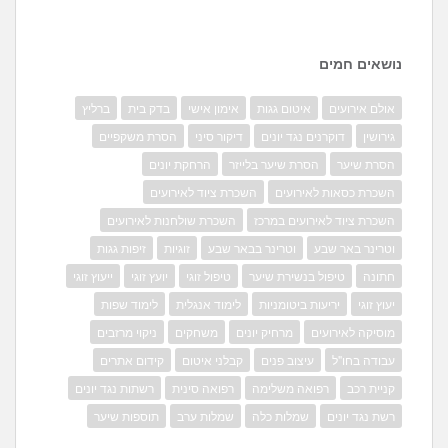
נושאים חמים
אולם אירועים
איטום גגות
אימון אישי
בדק בית
ברליץ
גירושין
דוקרנים נגד יונים
דיקור סיני
הסרת משקפיים
הסרת שיער
הסרת שיער בלייזר
הרחקת יונים
השכרת כסאות לאירועים
השכרת ציוד לאירועים
השכרת ציוד לאירועים במרכז
השכרת שולחנות לאירועים
וטרינר באר שבע
וטרינר בבאר שבע
זוגיות
זיפות גגות
חתונה
טיפול בנשירת שיער
טיפול זוגי
יועץ זוגי
ייעוץ זוגי
יעוץ זוגי
יריעות ביטומניות
לימוד אנגלית
לימוד שפות
מוסיקה לאירועים
מרחיק יונים
משחקים
ניקוי מרזבים
עבודה בחו"ל
עיצוב פנים
קבלני איטום
קידום אתרים
קניית רכב
רפואה משלימה
רפואה סינית
רשתות נגד יונים
רשת נגד יונים
שמלות כלה
שמלות ערב
תוספות שיער