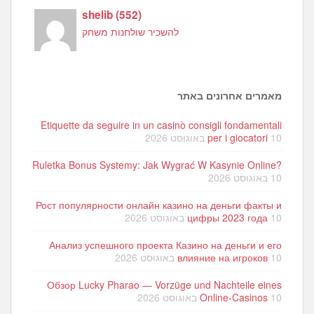
shelib
(
552
)
להשכיר שולחנות משחק
מאמרים אחרונים באתר
Etiquette da seguire in un casinò consigli fondamentali
10 באוגוסט 2026
per i giocatori
Ruletka Bonus Systemy: Jak Wygrać W Kasynie Online?
10 באוגוסט 2026
Рост популярности онлайн казино на деньги факты и
10 באוגוסט 2026
цифры 2023 года
Анализ успешного проекта Казино на деньги и его
10 באוגוסט 2026
влияние на игроков
Обзор Lucky Pharao — Vorzüge und Nachteile eines
10 באוגוסט 2026
Online-Casinos