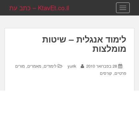
KtavEt.co.il – כתב עת
TOGGLE NAVIGATION
לימוד אנגלית – שיטות
מומלצות
,
,
28 בפברואר 2010
yurik
לימודים
מאמרים
מורים
,
פרטיים
קורסים