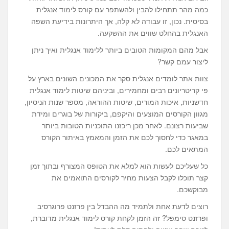
כמה מהר תתחילו להבין ולהשתפר עם קורס לימוד אנגלית
בסיסית. נכון, זו עבודה לא קלה, אך היתרונות בידיעת השפה
האנגלית בהחלט שווים את ההשקעה.
אבל מהם המקומות הטובים ביותר ללימוד אנגלית ואיך ניתן
ליצור עמם קשר?
צוות אתר לומדים אנגלית סקר את המכונים השונים בארץ על
פי קריטריונים רבים ומחמירים, וביניהם שיטות לימוד אנגלית
חדשניות, איכות המורים, שיטות ההוראה, מספר שנות הניסיון,
מגוון הקורסים המוצעים והיקפם, ביקורות של בוגרים ומידת
שביעות רצונם. לאחר מכן ריכזנו התוכניות הטובות ביותר
במאגר כדי לחסוך לכם את הזמן והמאמץ באיתור הקורס
המתאים לכם.
כל שעליכם לעשות הוא למלא את הטופס המצורף ובתוך זמן
קצר תוכלו לקבל הצעות מחיר לקורסים התואמים את
מבוקשכם.
רוצים לדעת אחת ולתמיד מה ההבדל בין פרזנט פרוגרסיב
ופרזנט סימפל? זה הזמן לקחת קורס לימוד אנגלית מדוברת,