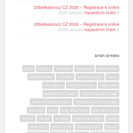
20betkasinocz CZ 2026 – Registrace k online
8 באוגוסט 2026
hazardním hrám
20betkasinocz CZ 2026 – Registrace k online
8 באוגוסט 2026
hazardním hrám
נושאים חמים
אולם אירועים
איטום גגות
אימון אישי
בדק בית
ברליץ
גירושין
דוקרנים נגד יונים
דיקור סיני
הסרת משקפיים
הסרת שיער
הסרת שיער בלייזר
הרחקת יונים
השכרת כסאות לאירועים
השכרת ציוד לאירועים
השכרת ציוד לאירועים במרכז
השכרת שולחנות לאירועים
וטרינר באר שבע
וטרינר בבאר שבע
זוגיות
זיפות גגות
חתונה
טיפול בנשירת שיער
טיפול זוגי
יועץ זוגי
ייעוץ זוגי
יעוץ זוגי
יריעות ביטומניות
לימוד אנגלית
לימוד שפות