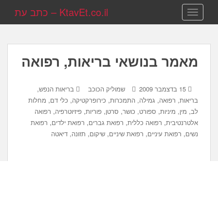
KtavEt.co.il – כתב עת
TOGGLE NAVIGATION
מאמר בנושאי בריאות, רפואה
,
15 בדצמבר 2009
שמוליק הכוכב
בריאות הנפש
,
,
,
,
בריאות, רפואה
גמילה, התמכרות
כירופרקטיקה
כלי דם
מחלות
,
,
,
,
,
,
לב
מין, מיניות
ספורט, כושר
סרטן
פוריות
פיזיוטרפיה
רפואה
,
,
,
,
אלטרנטיבית
רפואה כללית
רפואת גברים
רפואת ילדים
רפואת
,
,
,
,
נשים
רפואת עיניים
רפואת שיניים
שיקום
תזונה, דיאטה