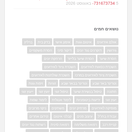
5 באוגוסט 2026
-731673734
נושאים חמים
אולם אירועים
איטום גגות
אימון אישי
בדק בית
ברליץ
גירושין
דוקרנים נגד יונים
דיקור סיני
הסרת משקפיים
הסרת שיער
הסרת שיער בלייזר
הרחקת יונים
השכרת כסאות לאירועים
השכרת ציוד לאירועים
השכרת ציוד לאירועים במרכז
השכרת שולחנות לאירועים
וטרינר באר שבע
וטרינר בבאר שבע
זוגיות
זיפות גגות
חתונה
טיפול בנשירת שיער
טיפול זוגי
יועץ זוגי
ייעוץ זוגי
יעוץ זוגי
יריעות ביטומניות
לימוד אנגלית
לימוד שפות
מוסיקה לאירועים
מרחיק יונים
משחקים
ניקוי מרזבים
עבודה בחו"ל
עיצוב פנים
קבלני איטום
קידום אתרים
קניית רכב
רפואה משלימה
רפואה סינית
רשתות נגד יונים