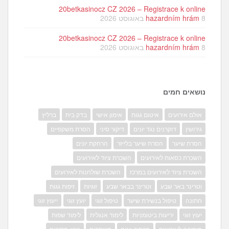
20betkasinocz CZ 2026 – Registrace k online
8 באוגוסט 2026
hazardním hrám
20betkasinocz CZ 2026 – Registrace k online
8 באוגוסט 2026
hazardním hrám
נושאים חמים
אולם אירועים
איטום גגות
אימון אישי
בדק בית
ברליץ
גירושין
דוקרנים נגד יונים
דיקור סיני
הסרת משקפיים
הסרת שיער
הסרת שיער בלייזר
הרחקת יונים
השכרת כסאות לאירועים
השכרת ציוד לאירועים
השכרת ציוד לאירועים במרכז
השכרת שולחנות לאירועים
וטרינר באר שבע
וטרינר בבאר שבע
זוגיות
זיפות גגות
חתונה
טיפול בנשירת שיער
טיפול זוגי
יועץ זוגי
ייעוץ זוגי
יעוץ זוגי
יריעות ביטומניות
לימוד אנגלית
לימוד שפות
מוסיקה לאירועים
מרחיק יונים
משחקים
ניקוי מרזבים