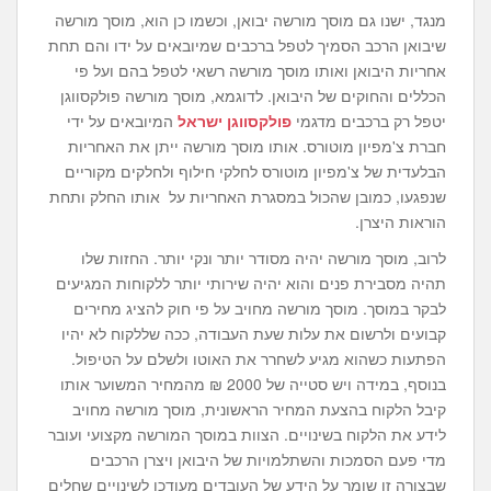
מנגד, ישנו גם מוסך מורשה יבואן, וכשמו כן הוא, מוסך מורשה
שיבואן הרכב הסמיך לטפל ברכבים שמיובאים על ידו והם תחת
אחריות היבואן ואותו מוסך מורשה רשאי לטפל בהם ועל פי
הכללים והחוקים של היבואן. לדוגמא, מוסך מורשה פולקסווגן
יטפל רק ברכבים מדגמי
פולקסווגן ישראל
המיובאים על ידי
חברת צ'מפיון מוטורס. אותו מוסך מורשה ייתן את האחריות
הבלעדית של צ'מפיון מוטורס לחלקי חילוף ולחלקים מקוריים
שנפגעו, כמובן שהכול במסגרת האחריות על אותו החלק ותחת
הוראות היצרן.
לרוב, מוסך מורשה יהיה מסודר יותר ונקי יותר. החזות שלו
תהיה מסבירת פנים והוא יהיה שירותי יותר ללקוחות המגיעים
לבקר במוסך. מוסך מורשה מחויב על פי חוק להציג מחירים
קבועים ולרשום את עלות שעת העבודה, ככה שללקוח לא יהיו
הפתעות כשהוא מגיע לשחרר את האוטו ולשלם על הטיפול.
בנוסף, במידה ויש סטייה של 2000 ₪ מהמחיר המשוער אותו
קיבל הלקוח בהצעת המחיר הראשונית, מוסך מורשה מחויב
לידע את הלקוח בשינויים. הצוות במוסך המורשה מקצועי ועובר
מדי פעם הסמכות והשתלמויות של היבואן ויצרן הרכבים
שבצורה זו שומר על הידע של העובדים מעודכן לשינויים שחלים