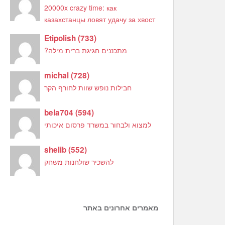
20000x crazy time: как
казахстанцы ловят удачу за хвост
Etipolish
(
733
)
מתכננים חגיגת ברית מילה?
michal
(
728
)
חבילות נופש שוות לחורף הקר
bela704
(
594
)
למצוא ולבחור במשרד פרסום איכותי
shelib
(
552
)
להשכיר שולחנות משחק
מאמרים אחרונים באתר