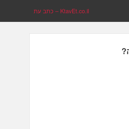
KtavEt.co.il – כתב עת
?