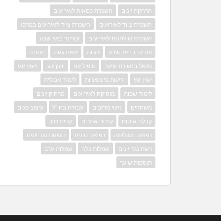
הרחקת יונים
השכרת כסאות לאירועים
השכרת ציוד לאירועים
השכרת ציוד לאירועים במרכז
השכרת שולחנות לאירועים
וטרינר באר שבע
וטרינר בבאר שבע
זוגיות
זיפות גגות
חתונה
טיפול בנשירת שיער
טיפול זוגי
יועץ זוגי
ייעוץ זוגי
יעוץ זוגי
יריעות ביטומניות
לימוד אנגלית
לימוד שפות
מוסיקה לאירועים
מרחיק יונים
משחקים
ניקוי מרזבים
עבודה בחו"ל
עיצוב פנים
קבלני איטום
קידום אתרים
קניית רכב
רפואה משלימה
רפואה סינית
רשתות נגד יונים
רשת נגד יונים
שמלות כלה
שמלות ערב
תוספות שיער