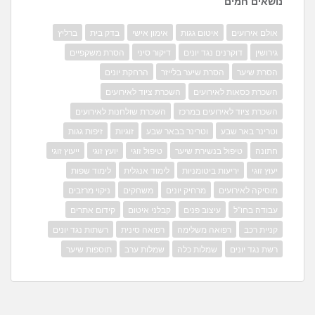
נושאים חמים
אולם אירועים
איטום גגות
אימון אישי
בדק בית
ברליץ
גירושין
דוקרנים נגד יונים
דיקור סיני
הסרת משקפיים
הסרת שיער
הסרת שיער בלייזר
הרחקת יונים
השכרת כסאות לאירועים
השכרת ציוד לאירועים
השכרת ציוד לאירועים במרכז
השכרת שולחנות לאירועים
וטרינר באר שבע
וטרינר בבאר שבע
זוגיות
זיפות גגות
חתונה
טיפול בנשירת שיער
טיפול זוגי
יועץ זוגי
ייעוץ זוגי
יעוץ זוגי
יריעות ביטומניות
לימוד אנגלית
לימוד שפות
מוסיקה לאירועים
מרחיק יונים
משחקים
ניקוי מרזבים
עבודה בחו"ל
עיצוב פנים
קבלני איטום
קידום אתרים
קניית רכב
רפואה משלימה
רפואה סינית
רשתות נגד יונים
רשת נגד יונים
שמלות כלה
שמלות ערב
תוספות שיער