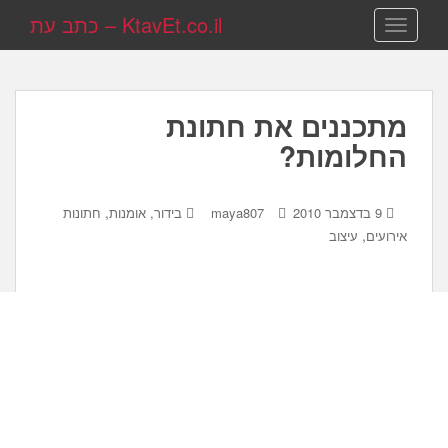
KtavEt.co.il – כתב עת
TOGGLE NAVIGATION
מתכננים את חתונת
החלומות?
,
9 בדצמבר 2010
maya807
בידור, אומנות
חתונות
,
אירועים
עיצוב